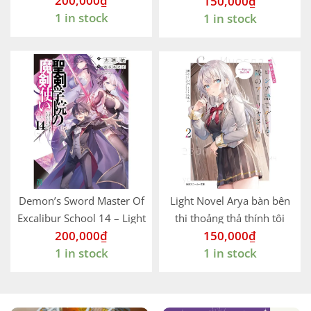
200,000
₫
150,000
₫
Light Novel Nhật
bằng tiếng Nga tập 5 gốc
1 in stock
1 in stock
Nhật
Demon’s Sword Master Of
Light Novel Arya bàn bên
Excalibur School 14 – Light
thi thoảng thả thính tôi
200,000
₫
150,000
₫
Novel Nhật
bằng tiếng Nga tập 2 gốc
1 in stock
1 in stock
Nhật