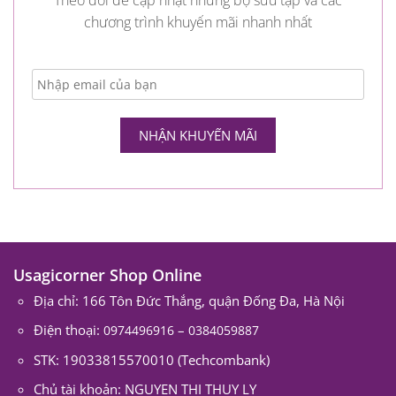
chương trình khuyến mãi nhanh nhất
Usagicorner Shop Online
Địa chỉ: 166 Tôn Đức Thắng, quận Đống Đa, Hà Nội
Điện thoại:
–
0974496916
0384059887
STK: 19033815570010 (Techcombank)
Chủ tài khoản: NGUYEN THI THUY LY