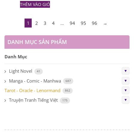
THÊM VÀO GIỎ
1
2
3
4
…
94
95
96
→
DANH MỤC SẢN PHẨM
Danh Mục
Light Novel
▼
41
Manga - Comic - Manhwa
▼
687
Tarot - Oracle - Lenormand
▼
862
Truyện Tranh Tiếng Việt
▼
175