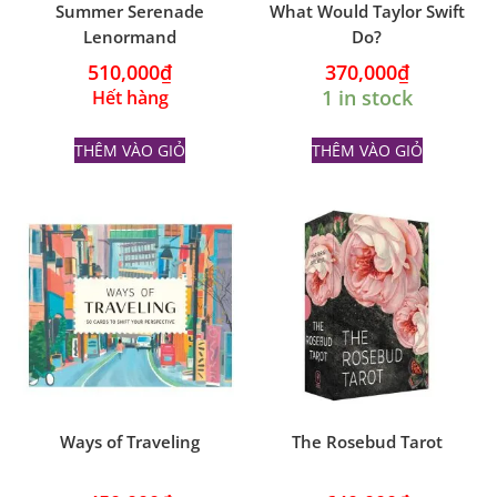
Summer Serenade
What Would Taylor Swift
Lenormand
Do?
510,000
₫
370,000
₫
1 in stock
Hết hàng
THÊM VÀO GIỎ
THÊM VÀO GIỎ
Ways of Traveling
The Rosebud Tarot