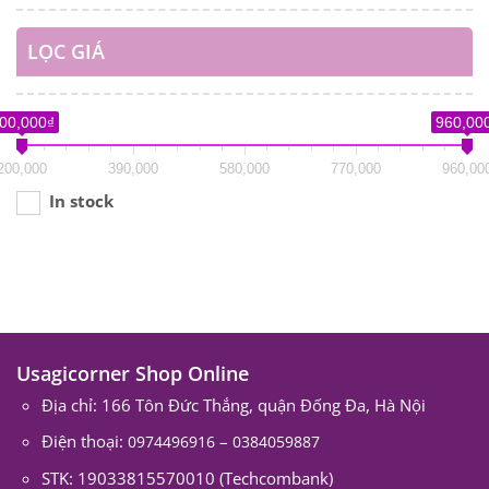
LỌC GIÁ
00,000₫
960,00
200,000
390,000
580,000
770,000
960,00
In stock
Usagicorner Shop Online
Địa chỉ: 166 Tôn Đức Thắng, quận Đống Đa, Hà Nội
Điện thoại:
–
0974496916
0384059887
STK: 19033815570010 (Techcombank)