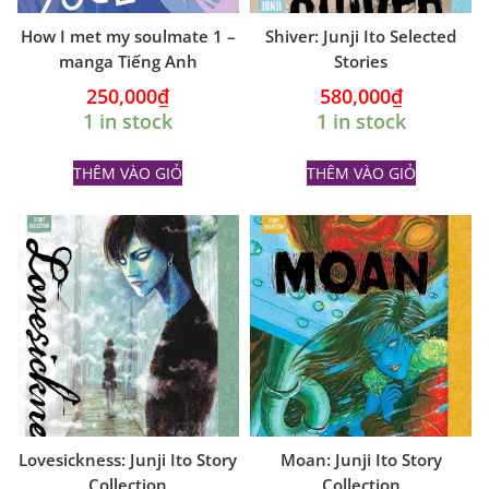
How I met my soulmate 1 –
Shiver: Junji Ito Selected
manga Tiếng Anh
Stories
250,000
₫
580,000
₫
1 in stock
1 in stock
THÊM VÀO GIỎ
THÊM VÀO GIỎ
Lovesickness: Junji Ito Story
Moan: Junji Ito Story
Collection
Collection