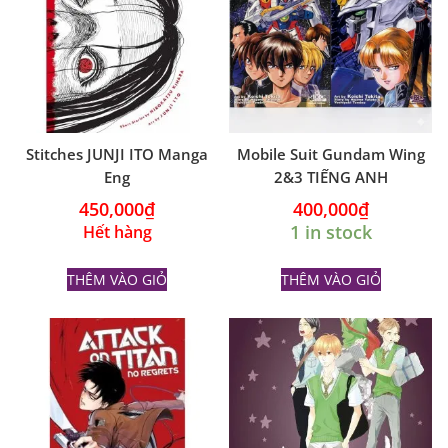
Stitches JUNJI ITO Manga
Mobile Suit Gundam Wing
Eng
2&3 TIẾNG ANH
450,000
₫
400,000
₫
1 in stock
Hết hàng
THÊM VÀO GIỎ
THÊM VÀO GIỎ