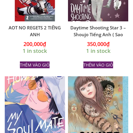
AOT NO REGETS 2 TIẾNG
Daytime Shooting Star 3 –
ANH
Shoujo Tiếng Anh ( Sao
băng ban ngày )
200,000
₫
350,000
₫
1 in stock
1 in stock
THÊM VÀO GIỎ
THÊM VÀO GIỎ