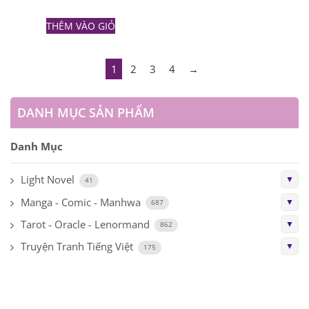
THÊM VÀO GIỎ
1
2
3
4
→
DANH MỤC SẢN PHẨM
Danh Mục
Light Novel
▼
41
Manga - Comic - Manhwa
▼
687
Tarot - Oracle - Lenormand
▼
862
Truyện Tranh Tiếng Việt
▼
175