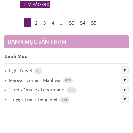
THÊM VÀO GIỎ
1
2
3
4
…
53
54
55
→
DANH MỤC SẢN PHẨM
Danh Mục
Light Novel
▼
41
Manga - Comic - Manhwa
▼
687
Tarot - Oracle - Lenormand
▼
862
Truyện Tranh Tiếng Việt
▼
175