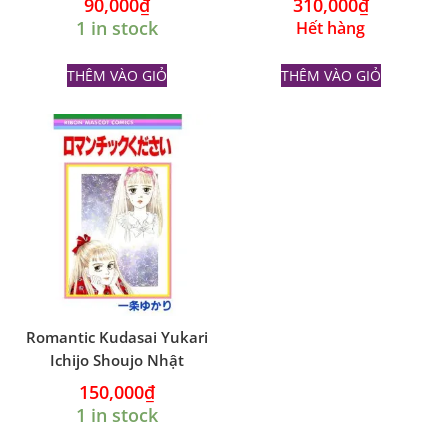
90,000
₫
310,000
₫
1 in stock
Hết hàng
THÊM VÀO GIỎ
THÊM VÀO GIỎ
Romantic Kudasai Yukari
Ichijo Shoujo Nhật
150,000
₫
1 in stock