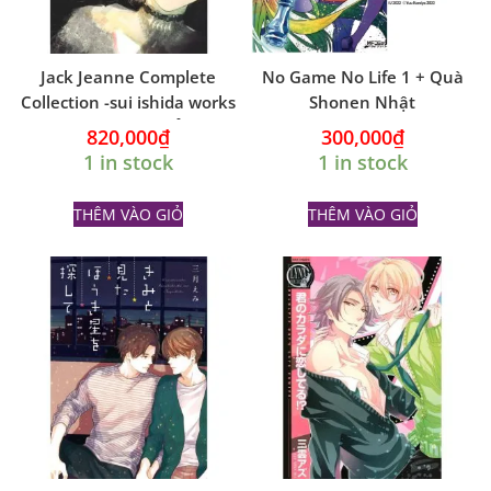
Jack Jeanne Complete
No Game No Life 1 + Quà
Collection -sui ishida works
Shonen Nhật
ARTBOOK NHẬT
820,000
₫
300,000
₫
1 in stock
1 in stock
THÊM VÀO GIỎ
THÊM VÀO GIỎ