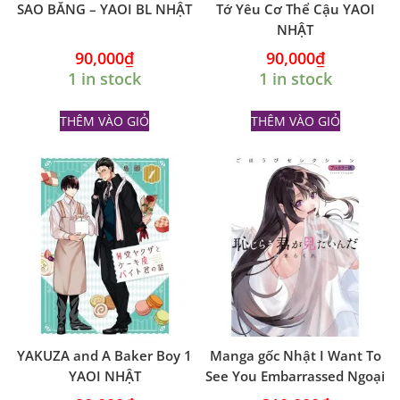
SAO BĂNG – YAOI BL NHẬT
Tớ Yêu Cơ Thể Cậu YAOI
NHẬT
90,000
₫
90,000
₫
1 in stock
1 in stock
THÊM VÀO GIỎ
THÊM VÀO GIỎ
YAKUZA and A Baker Boy 1
Manga gốc Nhật I Want To
YAOI NHẬT
See You Embarrassed Ngoại
Truyện vol 1