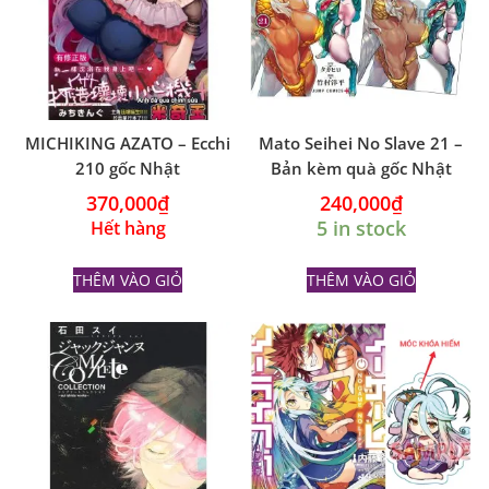
MICHIKING AZATO – Ecchi
Mato Seihei No Slave 21 –
210 gốc Nhật
Bản kèm quà gốc Nhật
370,000
₫
240,000
₫
5 in stock
Hết hàng
THÊM VÀO GIỎ
THÊM VÀO GIỎ