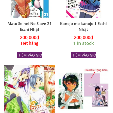
Mato Seihei No Slave 21
Kanojo mo kanojo 1 Ecchi
Ecchi Nhật
Nhật
200,000
₫
200,000
₫
1 in stock
Hết hàng
THÊM VÀO GIỎ
THÊM VÀO GIỎ