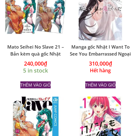
Mato Seihei No Slave 21 –
Manga gốc Nhật I Want To
Bản kèm quà gốc Nhật
See You Embarrassed Ngoại
Truyện vol 1
240,000
₫
310,000
₫
5 in stock
Hết hàng
THÊM VÀO GIỎ
THÊM VÀO GIỎ