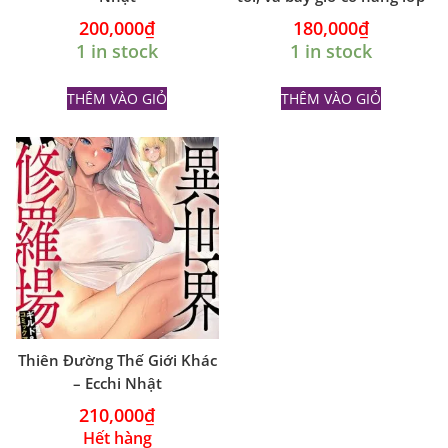
dưới hay tán tỉnh tôi sẽ
200,000
₫
180,000
₫
không để tôi yên! 3 ecchi
1 in stock
1 in stock
NHẬT
THÊM VÀO GIỎ
THÊM VÀO GIỎ
Thiên Đường Thế Giới Khác
– Ecchi Nhật
210,000
₫
Hết hàng