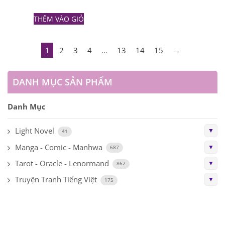
THÊM VÀO GIỎ
1
2
3
4
…
13
14
15
→
DANH MỤC SẢN PHẨM
Danh Mục
Light Novel
▼
41
Manga - Comic - Manhwa
▼
687
Tarot - Oracle - Lenormand
▼
862
Truyện Tranh Tiếng Việt
▼
175