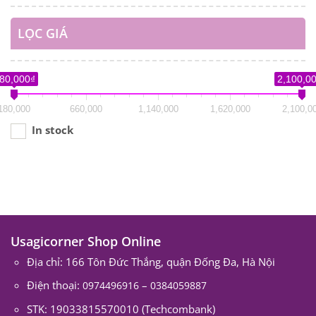
LỌC GIÁ
80,000₫
2,100,0
180,000
660,000
1,140,000
1,620,000
2,100,0
In stock
Usagicorner Shop Online
Địa chỉ: 166 Tôn Đức Thắng, quận Đống Đa, Hà Nội
Điện thoại:
–
0974496916
0384059887
STK: 19033815570010 (Techcombank)