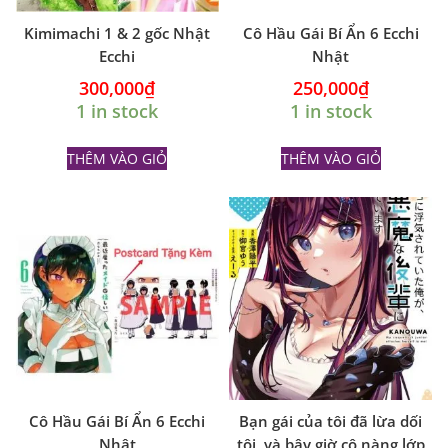
Kimimachi 1 & 2 gốc Nhật
Cô Hầu Gái Bí Ẩn 6 Ecchi
Ecchi
Nhật
300,000
₫
250,000
₫
1 in stock
1 in stock
THÊM VÀO GIỎ
THÊM VÀO GIỎ
Cô Hầu Gái Bí Ẩn 6 Ecchi
Bạn gái của tôi đã lừa dối
Nhật
tôi, và bây giờ cô nàng lớp