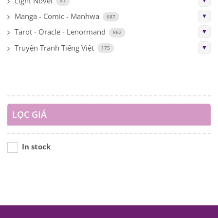
Light Novel
▼
41
Manga - Comic - Manhwa
▼
687
Tarot - Oracle - Lenormand
▼
862
Truyện Tranh Tiếng Việt
▼
175
LỌC GIÁ
In stock