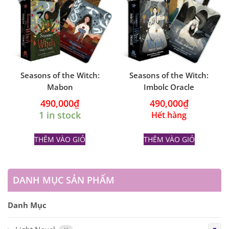
Seasons of the Witch:
Seasons of the Witch:
Mabon
Imbolc Oracle
490,000
₫
490,000
₫
1 in stock
Hết hàng
THÊM VÀO GIỎ
THÊM VÀO GIỎ
DANH MỤC SẢN PHẨM
Danh Mục