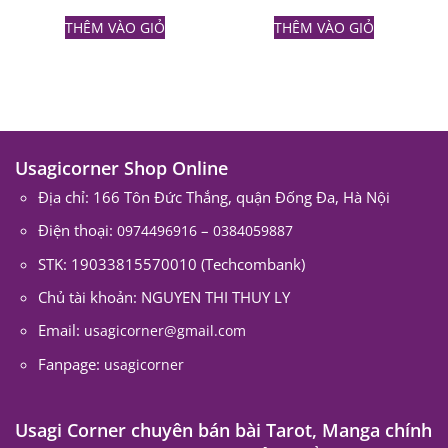
THÊM VÀO GIỎ
THÊM VÀO GIỎ
Usagicorner Shop Online
Địa chỉ: 166 Tôn Đức Thắng, quận Đống Đa, Hà Nội
Điện thoại:
–
0974496916
0384059887
STK: 19033815570010 (Techcombank)
Chủ tài khoản: NGUYEN THI THUY LY
Email:
usagicorner@gmail.com
Fanpage:
usagicorner
Usagi Corner chuyên bán bài Tarot, Manga chính