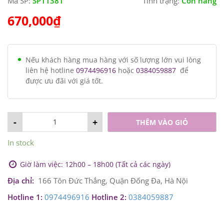
Mã SP:
SP11381
Tình trạng:
Còn hàng
670,000
₫
Nếu khách hàng mua hàng với số lượng lớn vui lòng
liên hệ hotline
0974496916
hoặc
0384059887
để
được ưu đãi với giá tốt.
-
+
THÊM VÀO GIỎ
In stock
Giờ làm việc: 12h00 – 18h00 (Tất cả các ngày)
Địa chỉ:
166 Tôn Đức Thắng, Quận Đống Đa, Hà Nội
Hotline 1:
0974496916
Hotline 2:
0384059887