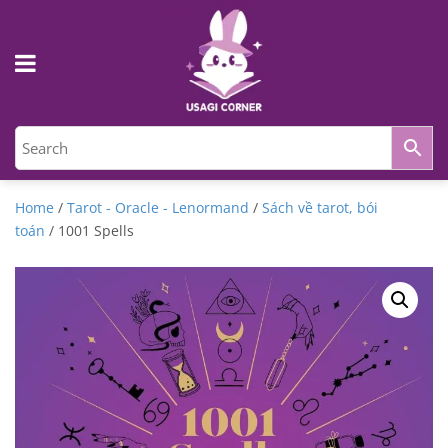
Home
/
Tarot - Oracle - Lenormand
/
Sách về tarot, bói
toán
/ 1001 Spells