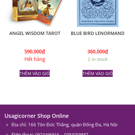
ANGEL WISDOM TAROT
BLUE BIRD LENORMAND
590,000
₫
360,000
₫
Hết hàng
2 in stock
THÊM VÀO GIỎ
THÊM VÀO GIỎ
Usagicorner Shop Online
Địa chỉ: 166 Tôn Đức Thắng, quận Đống Đa, Hà Nội
Điện thoại:
–
0974496916
0384059887