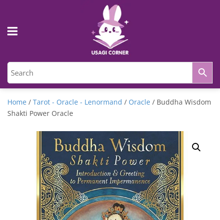
Home
/
Tarot - Oracle - Lenormand
/
Oracle
/ Buddha Wisdom
Shakti Power Oracle