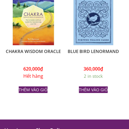
CHAKRA WISDOM ORACLE
BLUE BIRD LENORMAND
620,000
₫
360,000
₫
Hết hàng
2 in stock
THÊM VÀO GIỎ
THÊM VÀO GIỎ