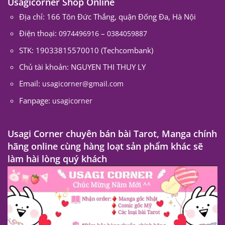
Usagicorner Shop Online
Địa chỉ: 166 Tôn Đức Thắng, quận Đống Đa, Hà Nội
Điện thoại:
–
0974496916
0384059887
STK: 19033815570010 (Techcombank)
Chủ tài khoản: NGUYEN THI THUY LY
Email:
usagicorner@gmail.com
Fanpage:
usagicorner
Usagi Corner chuyên bán bài Tarot, Manga chính
hãng online cùng hàng loạt sản phẩm khác sẽ
làm hài lòng quý khách