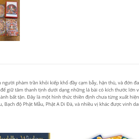
n người phàm trần khỏi kiếp khổ đầy cạm bẫy, hận thù, và đớn đa
ức để giữ tâm thanh tịnh dưới dạng những lá bài có kích thước lớn
h bất tận. Đây là một hình thức thiền định chưa từng xuất hiện
u, Bạch độ Phật Mẫu, Phật A Di Đà, và nhiều vị khác được vinh dan