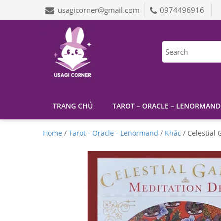
usagicorner@gmail.com
0974496916
TRANG CHỦ
TAROT – ORACLE – LENORMAND
Home
/
Tarot - Oracle - Lenormand
/
Khác
/ Celestial 