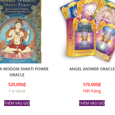
A WISDOM SHAKTI POWER
ANGEL ANSWER ORACLE
ORACLE
520,000
₫
570,000
₫
Hết hàng
1 in stock
THÊM VÀO GIỎ
THÊM VÀO GIỎ