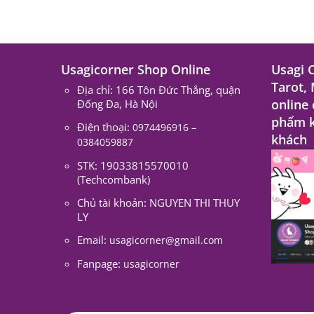
Usagicorner Shop Online
Usagi 
Tarot,
Địa chỉ: 166 Tôn Đức Thắng, quận
online
Đống Đa, Hà Nội
phẩm k
Điện thoại:
–
0974496916
khách
0384059887
STK: 19033815570010
(Techcombank)
Chủ tài khoản: NGUYEN THI THUY
LY
Email:
usagicorner@gmail.com
Fanpage:
usagicorner