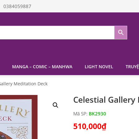
0384059887
MANGA – COMIC – MANHWA
LIGHT NOVEL
TRUYỆ
Gallery Meditation Deck
Celestial Galler
Mã SP:
BK2930
510,000
₫