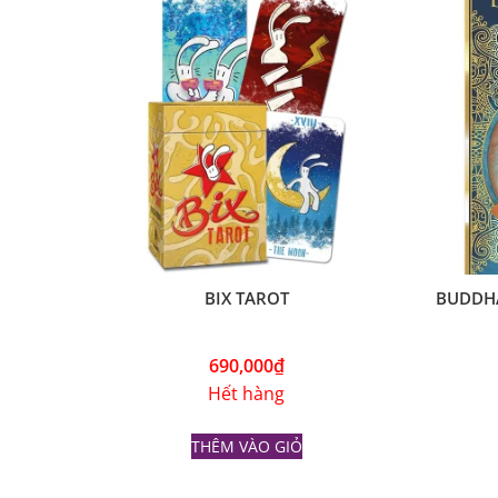
BIX TAROT
BUDDH
690,000
₫
Hết hàng
THÊM VÀO GIỎ