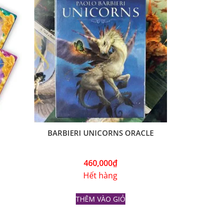
BARBIERI UNICORNS ORACLE
460,000
₫
Hết hàng
THÊM VÀO GIỎ