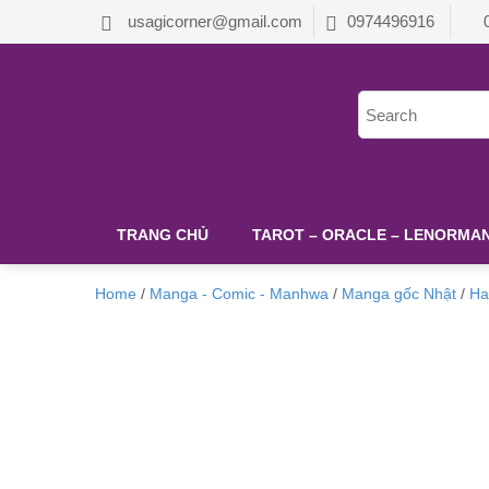
usagicorner@gmail.com
0974496916
TRANG CHỦ
TAROT – ORACLE – LENORMAND
Home
/
Manga - Comic - Manhwa
/
Manga gốc Nhật
/