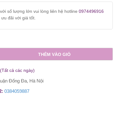
ới số lượng lớn vui lòng liên hệ hotline
887
để được ưu đãi với giá tốt.
THÊM VÀO GIỎ
(Tất cả các ngày)
uận Đống Đa, Hà Nội
e 2:
0384059887