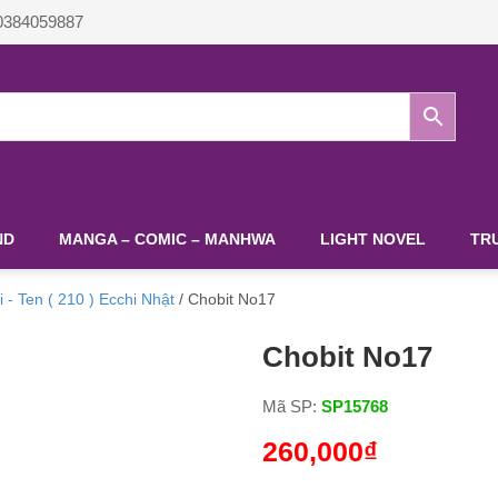
0384059887
MANGA – COMIC – MANHWA
LIGHT NOVEL
TRUYỆ
Hai - Ten ( 210 ) Ecchi Nhật
/ Chobit No17
Chobit No17
Mã SP:
SP15768
260,000
₫