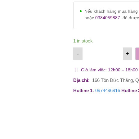
Nếu khách hàng mua hàng v
0974496916
hoặc
0384059
1 in stock
-
+
Giờ làm việc: 12h00 – 18h00 
Địa chỉ:
166 Tôn Đức Thắng, Q
Hotline 1:
0974496916
Hotlin