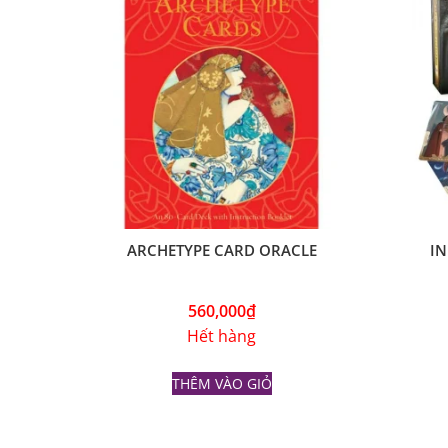
ARCHETYPE CARD ORACLE
IN
560,000
₫
Hết hàng
THÊM VÀO GIỎ