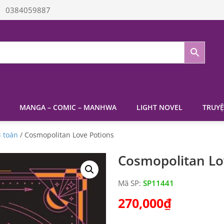
0384059887
MANGA – COMIC – MANHWA
LIGHT NOVEL
TRUYỆ
i toán
/ Cosmopolitan Love Potions
Cosmopolitan Lo
Mã SP:
SP11441
270,000
₫