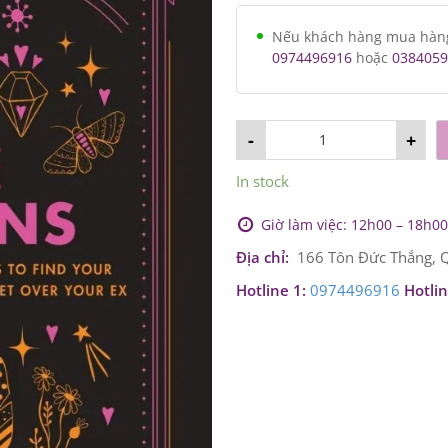
Nếu khách hàng mua hàng v
0974496916
hoặc
0384059
-
+
In stock
Giờ làm việc: 12h00 – 18h00 
Địa chỉ:
166 Tôn Đức Thắng, Q
Hotline 1:
0974496916
Hotlin