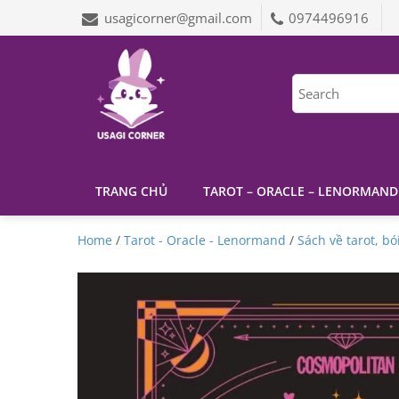
usagicorner@gmail.com
0974496916
TRANG CHỦ
TAROT – ORACLE – LENORMAND
Home
/
Tarot - Oracle - Lenormand
/
Sách về tarot, bó