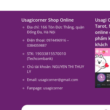
Usagicorner Shop Online
Usagi 
Tarot,
Địa chỉ: 166 Tôn Đức Thắng, quận
online
Đống Đa, Hà Nội
phẩm k
Điện thoại:
–
0974496916
khách
0384059887
STK: 19033815570010
(Techcombank)
Chủ tài khoản: NGUYEN THI THUY
LY
Email:
usagicorner@gmail.com
Fanpage:
usagicorner