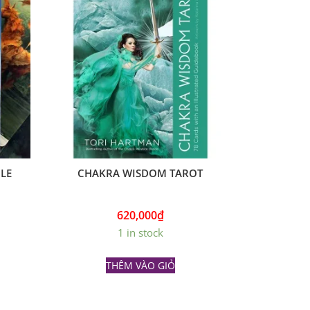
LE
CHAKRA WISDOM TAROT
620,000
₫
1 in stock
THÊM VÀO GIỎ