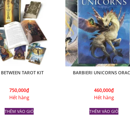
 BETWEEN TAROT KIT
BARBIERI UNICORNS ORAC
750,000
₫
460,000
₫
Hết hàng
Hết hàng
THÊM VÀO GIỎ
THÊM VÀO GIỎ