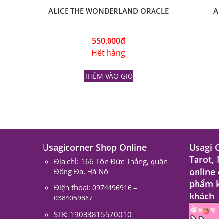
ALICE THE WONDERLAND ORACLE
A
550,000
₫
Hết hàng
THÊM VÀO GIỎ
Usagicorner Shop Online
Usagi 
Tarot,
Địa chỉ: 166 Tôn Đức Thắng, quận
online
Đống Đa, Hà Nội
phẩm k
Điện thoại:
–
0974496916
khách
0384059887
STK: 19033815570010