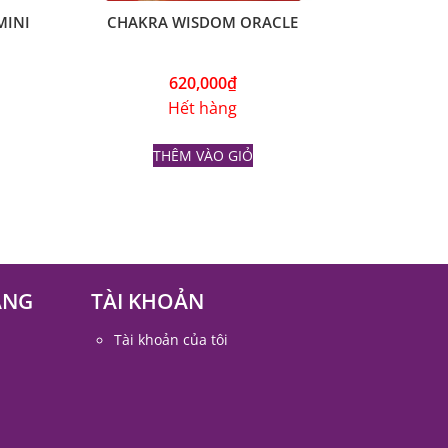
MINI
CHAKRA WISDOM ORACLE
620,000
₫
Hết hàng
THÊM VÀO GIỎ
ÀNG
TÀI KHOẢN
Tài khoản của tôi