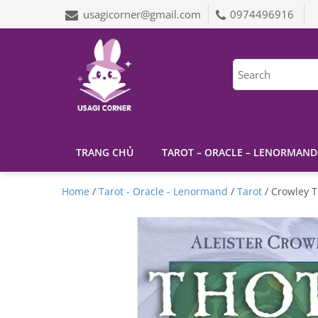
usagicorner@gmail.com
0974496916
TRANG CHỦ
TAROT – ORACLE – LENORMAND
Home
/
Tarot - Oracle - Lenormand
/
Tarot
/ Crowley T