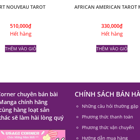
RT NOUVEAU TAROT
AFRICAN AMERICAN TAROT 
510,000
₫
330,000
₫
Hết hàng
Hết hàng
THÊM VÀO GIỎ
THÊM VÀO GIỎ
CHÍNH SÁCH BÁN H
Corner chuyên bán bài
 Manga chính hãng
Những câu hỏi thường gặp
 cùng hàng loạt sản
hác sẽ làm hài lòng quý
Phương thức thanh toán
Phương thức vận chuyển
Hướng dẫn mua hàng