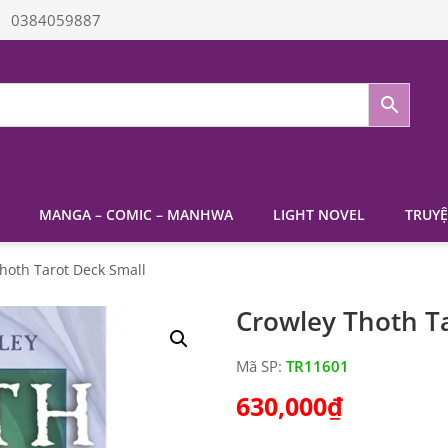
0384059887
MANGA – COMIC – MANHWA
LIGHT NOVEL
TRUYỆ
hoth Tarot Deck Small
Crowley Thoth T
Mã SP:
TR11601
630,000
₫