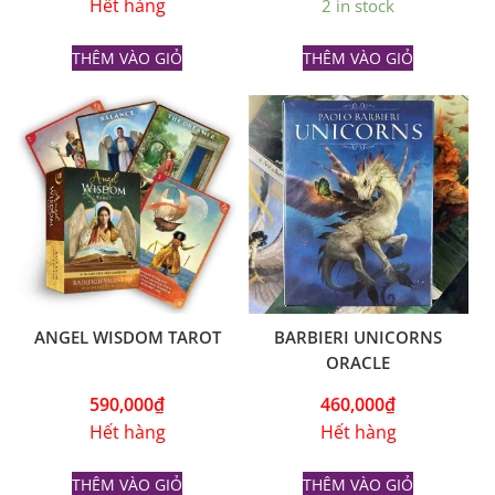
Hết hàng
2 in stock
THÊM VÀO GIỎ
THÊM VÀO GIỎ
ANGEL WISDOM TAROT
BARBIERI UNICORNS
ORACLE
590,000
₫
460,000
₫
Hết hàng
Hết hàng
THÊM VÀO GIỎ
THÊM VÀO GIỎ