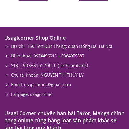
Usagicorner Shop Online
Địa chỉ: 166 Tôn Đức Thắng, quận Đống Đa, Hà Nội
Điện thoại:
–
0974496916
0384059887
STK: 19033815570010 (Techcombank)
Chủ tài khoản: NGUYEN THI THUY LY
Email:
usagicorner@gmail.com
Fanpage:
usagicorner
Usagi Corner chuyên bán bài Tarot, Manga chính
hãng online cùng hàng loạt sản phẩm khác sẽ
làm hài lòng quý khách