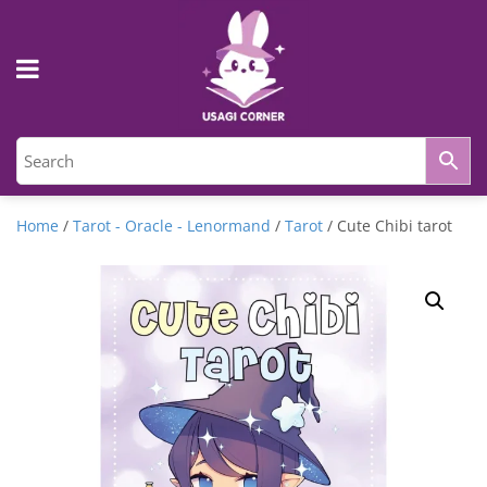
Home
/
Tarot - Oracle - Lenormand
/
Tarot
/ Cute Chibi tarot