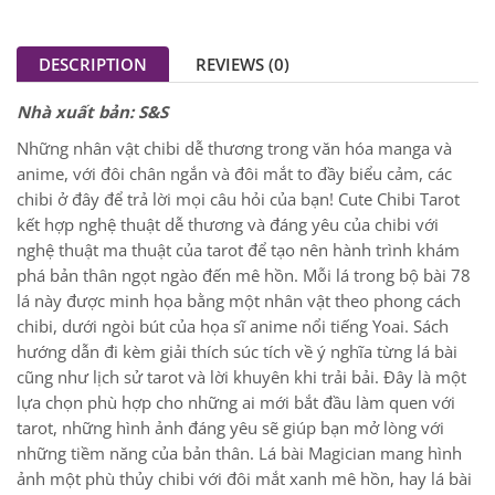
DESCRIPTION
REVIEWS (0)
Nhà xuất bản: S&S
Những nhân vật chibi dễ thương trong văn hóa manga và
anime, với đôi chân ngắn và đôi mắt to đầy biểu cảm, các
chibi ở đây để trả lời mọi câu hỏi của bạn! Cute Chibi Tarot
kết hợp nghệ thuật dễ thương và đáng yêu của chibi với
nghệ thuật ma thuật của tarot để tạo nên hành trình khám
phá bản thân ngọt ngào đến mê hồn. Mỗi lá trong bộ bài 78
lá này được minh họa bằng một nhân vật theo phong cách
chibi, dưới ngòi bút của họa sĩ anime nổi tiếng Yoai. Sách
hướng dẫn đi kèm giải thích súc tích về ý nghĩa từng lá bài
cũng như lịch sử tarot và lời khuyên khi trải bải. Đây là một
lựa chọn phù hợp cho những ai mới bắt đầu làm quen với
tarot, những hình ảnh đáng yêu sẽ giúp bạn mở lòng với
những tiềm năng của bản thân. Lá bài Magician mang hình
ảnh một phù thủy chibi với đôi mắt xanh mê hồn, hay lá bài