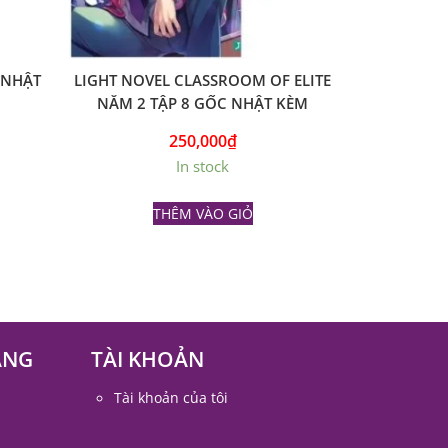
 NHẬT
LIGHT NOVEL CLASSROOM OF ELITE
NĂM 2 TẬP 8 GỐC NHẬT KÈM
LEAFLET
250,000
₫
In stock
THÊM VÀO GIỎ
ÀNG
TÀI KHOẢN
Tài khoản của tôi