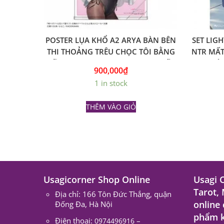
POSTER LỤA KHỔ A2 ARYA BÀN BÊN
SET LIGH
THI THOẢNG TRÊU CHỌC TÔI BẰNG
NTR MẤT
TIẾNG NGA VER. BUNNY GIRL – GỐC
BẠN GÁI
900,000
₫
NHẬT
KÈ
1 in stock
THÊM VÀO GIỎ
Usagicorner Shop Online
Usagi 
Tarot,
Địa chỉ: 166 Tôn Đức Thắng, quận
online
Đống Đa, Hà Nội
phẩm k
Điện thoại:
–
0974496916