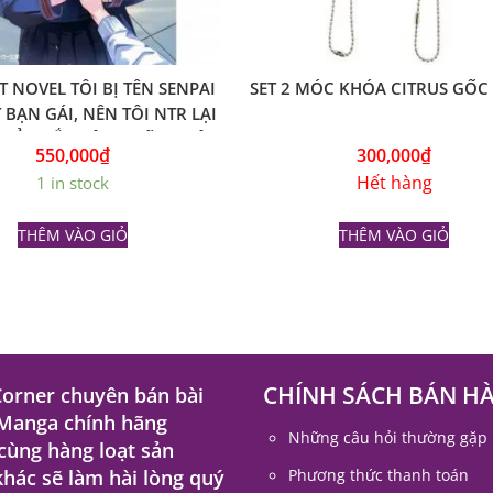
T NOVEL TÔI BỊ TÊN SENPAI
SET 2 MÓC KHÓA CITRUS GỐC
 BẠN GÁI, NÊN TÔI NTR LẠI
 CỦA HẮN TẬP 2 GỐC NHẬT
550,000
₫
300,000
₫
M POSTER LỤA KHỔ A3
Hết hàng
1 in stock
THÊM VÀO GIỎ
THÊM VÀO GIỎ
CHÍNH SÁCH BÁN H
Corner chuyên bán bài
 Manga chính hãng
Những câu hỏi thường gặp
 cùng hàng loạt sản
hác sẽ làm hài lòng quý
Phương thức thanh toán