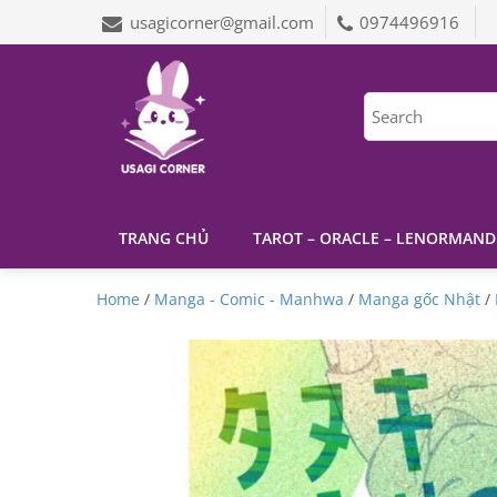
usagicorner@gmail.com
0974496916
TRANG CHỦ
TAROT – ORACLE – LENORMAND
Home
/
Manga - Comic - Manhwa
/
Manga gốc Nhật
/