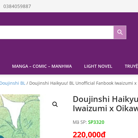
0384059887
MANGA – COMIC – MANHWA
LIGHT NOVEL
TRUYỆ
Doujinshi BL
/ Doujinshi Haikyuu! BL Unofficial Fanbook Iwaizumi x
Doujinshi Haikyu
Iwaizumi x Oika
Mã SP:
SP3320
220,000
₫