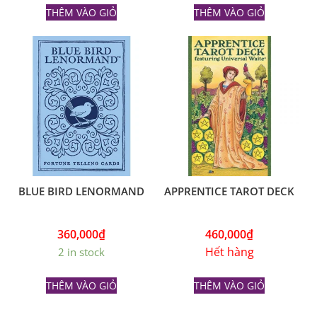
THÊM VÀO GIỎ
THÊM VÀO GIỎ
BLUE BIRD LENORMAND
APPRENTICE TAROT DECK
360,000
₫
460,000
₫
Hết hàng
2 in stock
THÊM VÀO GIỎ
THÊM VÀO GIỎ