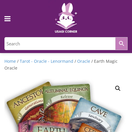
Home
/
Tarot - Oracle - Lenormand
/
Oracle
/ Earth Magic
Oracle