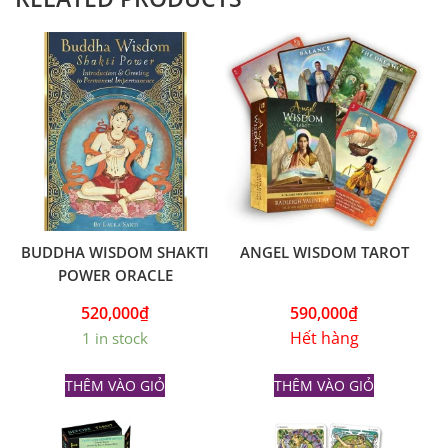
BUDDHA WISDOM SHAKTI
ANGEL WISDOM TAROT
POWER ORACLE
520,000
₫
590,000
₫
Hết hàng
1 in stock
THÊM VÀO GIỎ
THÊM VÀO GIỎ