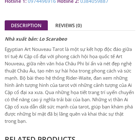
Hotline 1:
0974496916
Hotline 2:
0384059887
DESCRIPTION
REVIEWS (0)
Nhà xuất bản:
Lo Scarabeo
Egyptian Art Nouveau Tarot là một sự kết hợp độc đáo giữa
trí tuệ Ai Cập cổ đại với phong cách hội họa quốc tế Art
Nouveau, giữa nền văn hóa Châu Phi bí ẩn và nét đẹp nghệ
thuật Châu Âu, tạo nên sự hài hòa trong phong cách và sức
mạnh. Bộ bài theo hệ thống Rider-Waite, đan xem những
hình ảnh tượng hình của tarot với những cảnh tượng của Ai
Cập cổ đại xa xưa. Qua những họa tiết trang trí uyển chuyển
có thể nâng cao ý nghĩa trải bài của bạn. Những vị thần Ai
Cập cổ xưa dẫn dắt sức mạnh của tarot, giúp bạn khám phá
được những bí mật đã bị lãng quên và khai thác sự thật
trong bạn.
RELATED PRODUCTS