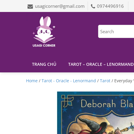
usagicorner@gmail.com
0974496916
TRANG CHỦ
TAROT – ORACLE – LENORMAND
Home
/
Tarot - Oracle - Lenormand
/
Tarot
/ Everyday 