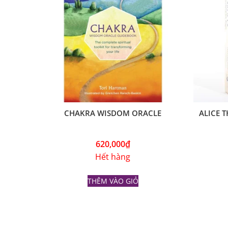
CHAKRA WISDOM ORACLE
ALICE 
620,000
₫
Hết hàng
THÊM VÀO GIỎ