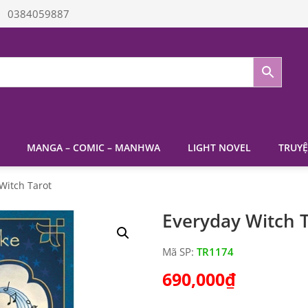
0384059887
MANGA – COMIC – MANHWA
LIGHT NOVEL
TRUYỆ
Witch Tarot
Everyday Witch 
Mã SP:
TR1174
690,000
₫