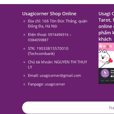
Usagicorner Shop Online
Usagi 
Tarot,
Địa chỉ: 166 Tôn Đức Thắng, quận
online
Đống Đa, Hà Nội
phẩm k
Điện thoại:
–
0974496916
khách
0384059887
STK: 19033815570010
(Techcombank)
Chủ tài khoản: NGUYEN THI THUY
LY
Email:
usagicorner@gmail.com
Fanpage:
usagicorner
Tr