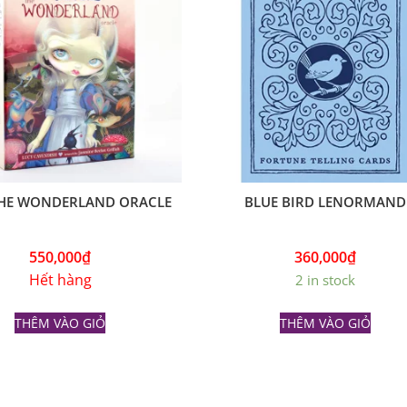
THE WONDERLAND ORACLE
BLUE BIRD LENORMAND
550,000
₫
360,000
₫
Hết hàng
2 in stock
THÊM VÀO GIỎ
THÊM VÀO GIỎ