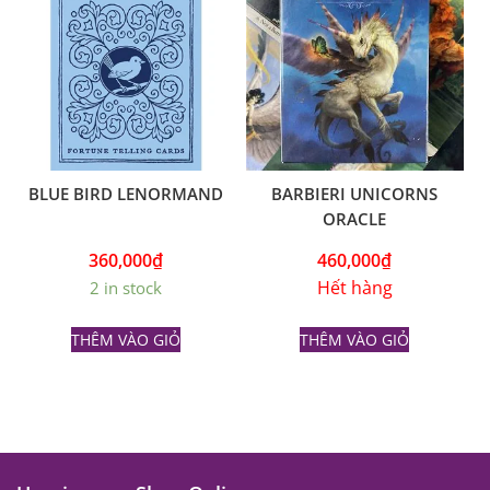
BLUE BIRD LENORMAND
BARBIERI UNICORNS
ORACLE
360,000
₫
460,000
₫
Hết hàng
2 in stock
THÊM VÀO GIỎ
THÊM VÀO GIỎ