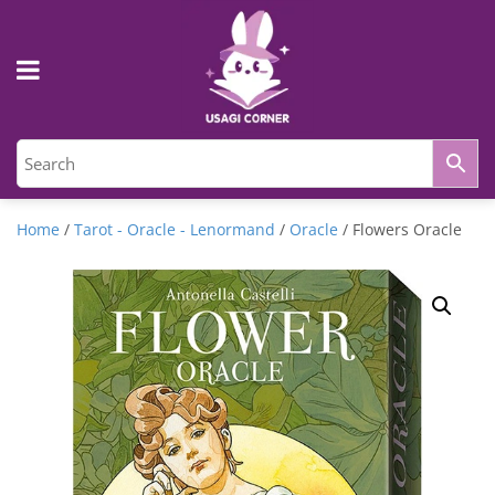
Home
/
Tarot - Oracle - Lenormand
/
Oracle
/ Flowers Oracle