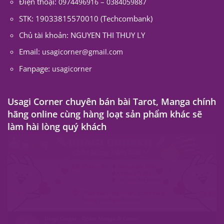
Usagicorner Shop Online
Địa chỉ: 166 Tôn Đức Thắng, quận Đống Đa, Hà Nội
Điện thoại:
–
0974496916
0384059887
STK: 19033815570010 (Techcombank)
Chủ tài khoản: NGUYEN THI THUY LY
Email:
usagicorner@gmail.com
Fanpage:
usagicorner
Usagi Corner chuyên bán bài Tarot, Manga chính
hãng online cùng hàng loạt sản phẩm khác sẽ
làm hài lòng quý khách