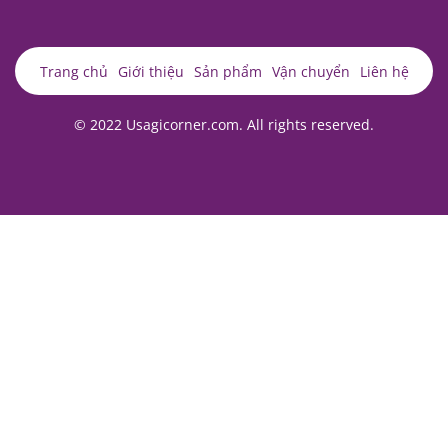
TÀI KHOẢN
Tài khoản của tôi
Trang chủ
Giới thiệu
Sản phẩm
Vận chuyển
Liên hệ
© 2022 Usagicorner.com. All rights reserved.