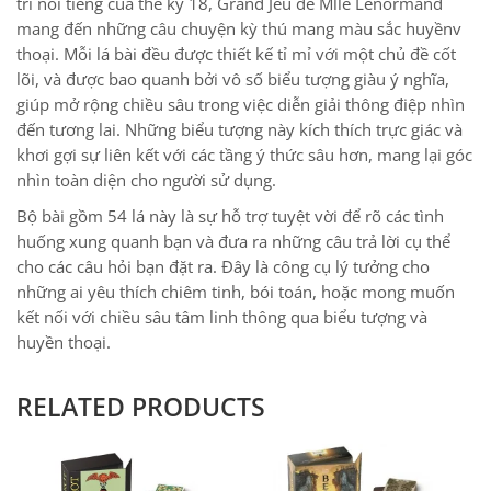
Đắm chìm vào những câu truyện thần thoại, thuật giả kim,
và những biểu tượng huyền bí.
Được tạo ra bởi Marie-Anne Adélaïde Le Normand, nữ tiên
tri nổi tiếng của thế kỷ 18, Grand Jeu de Mlle Lenormand
mang đến những câu chuyện kỳ thú mang màu sắc huyềnv
thoại. Mỗi lá bài đều được thiết kế tỉ mỉ với một chủ đề cốt
lõi, và được bao quanh bởi vô số biểu tượng giàu ý nghĩa,
giúp mở rộng chiều sâu trong việc diễn giải thông điệp nhìn
đến tương lai. Những biểu tượng này kích thích trực giác và
khơi gợi sự liên kết với các tầng ý thức sâu hơn, mang lại góc
nhìn toàn diện cho người sử dụng.
Bộ bài gồm 54 lá này là sự hỗ trợ tuyệt vời để rõ các tình
huống xung quanh bạn và đưa ra những câu trả lời cụ thể
cho các câu hỏi bạn đặt ra. Đây là công cụ lý tưởng cho
những ai yêu thích chiêm tinh, bói toán, hoặc mong muốn
kết nối với chiều sâu tâm linh thông qua biểu tượng và
huyền thoại.