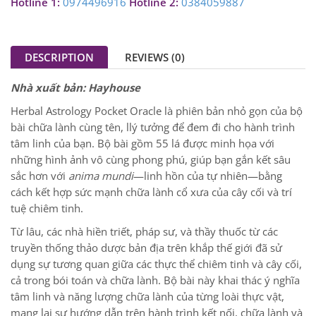
Hotline 1:
0974496916
Hotline 2:
0384059887
DESCRIPTION
REVIEWS (0)
Nhà xuất bản: Hayhouse
Herbal Astrology Pocket Oracle là phiên bản nhỏ gọn của bộ
bài chữa lành cùng tên, llý tưởng để đem đi cho hành trình
tâm linh của bạn. Bộ bài gồm 55 lá được minh họa với
những hình ảnh vô cùng phong phú, giúp bạn gắn kết sâu
sắc hơn với
anima mundi
—linh hồn của tự nhiên—bằng
cách kết hợp sức mạnh chữa lành cổ xưa của cây cối và trí
tuệ chiêm tinh.
Từ lâu, các nhà hiền triết, pháp sư, và thầy thuốc từ các
truyền thống thảo dược bản địa trên khắp thế giới đã sử
dụng sự tương quan giữa các thực thể chiêm tinh và cây cối,
cả trong bói toán và chữa lành. Bộ bài này khai thác ý nghĩa
tâm linh và năng lượng chữa lành của từng loài thực vật,
mang lại sự hướng dẫn trên hành trình kết nối, chữa lành và