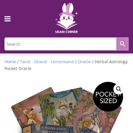
Home
/
Tarot - Oracle - Lenormand
/
Oracle
/ Herbal Astrology
Pocket Oracle