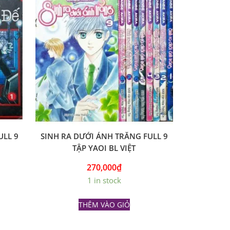
ULL 9
SINH RA DƯỚI ÁNH TRĂNG FULL 9
TẬP YAOI BL VIỆT
270,000
₫
1 in stock
THÊM VÀO GIỎ