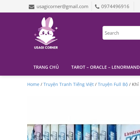
usagicorner@gmail.com
0974496916
TRANG CHỦ
TAROT – ORACLE – LENORMAND
Home
/
Truyện Tranh Tiếng Việt
/
Truyện Full Bộ
/ Khỉ