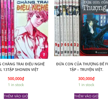
 CHÀNG TRAI ĐIỆU NGHỆ
ĐỨA CON CỦA THƯỢNG ĐẾ F
L 13TẬP SHONEN VIỆT
TẬP – TRUYỆN VIỆT.
500,000
₫
300,000
₫
1 in stock
1 in stock
THÊM VÀO GIỎ
THÊM VÀO GIỎ