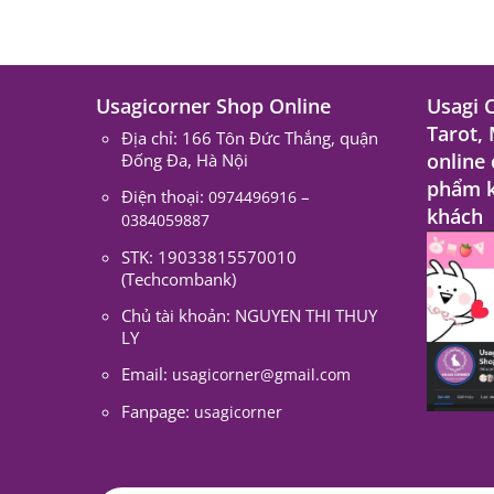
Usagicorner Shop Online
Usagi 
Tarot,
Địa chỉ: 166 Tôn Đức Thắng, quận
online
Đống Đa, Hà Nội
phẩm k
Điện thoại:
–
0974496916
khách
0384059887
STK: 19033815570010
(Techcombank)
Chủ tài khoản: NGUYEN THI THUY
LY
Email:
usagicorner@gmail.com
Fanpage:
usagicorner