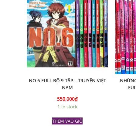
NO.6 FULL BỘ 9 TẬP – TRUYỆN VIỆT
NHỮNG
NAM
FUL
550,000
₫
1 in stock
THÊM VÀO GIỎ