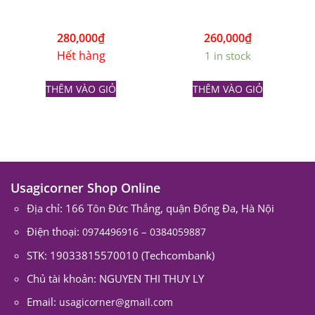
280,000
₫
260,000
₫
Hết hàng
1 in stock
THÊM VÀO GIỎ
THÊM VÀO GIỎ
Usagicorner Shop Online
Địa chỉ: 166 Tôn Đức Thắng, quận Đống Đa, Hà Nội
Điện thoại:
–
0974496916
0384059887
STK: 19033815570010 (Techcombank)
Chủ tài khoản: NGUYEN THI THUY LY
Email:
usagicorner@gmail.com