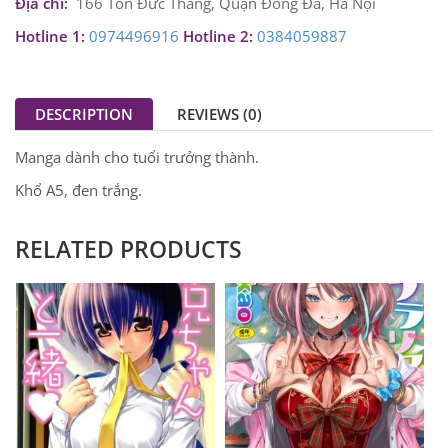
Địa chỉ:
166 Tôn Đức Thắng, Quận Đống Đa, Hà Nội
Hotline 1:
0974496916
Hotline 2:
0384059887
DESCRIPTION
REVIEWS (0)
Manga dành cho tuổi trưởng thành.
Khổ A5, đen trắng.
RELATED PRODUCTS