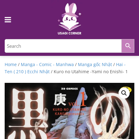
Home
/
Manga - Comic - Manhwa
/
Manga gốc Nhật
/
Hai -
Ten ( 210 ) Ecchi Nhật
/ Kuro no Utahime -Yami no Enishi- 1