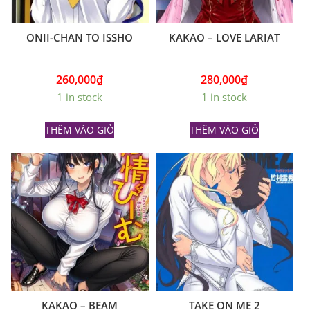
ONII-CHAN TO ISSHO
KAKAO – LOVE LARIAT
260,000
₫
280,000
₫
1 in stock
1 in stock
THÊM VÀO GIỎ
THÊM VÀO GIỎ
KAKAO – BEAM
TAKE ON ME 2