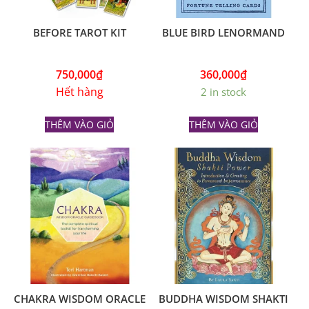
BEFORE TAROT KIT
BLUE BIRD LENORMAND
750,000
₫
360,000
₫
Hết hàng
2 in stock
THÊM VÀO GIỎ
THÊM VÀO GIỎ
CHAKRA WISDOM ORACLE
BUDDHA WISDOM SHAKTI