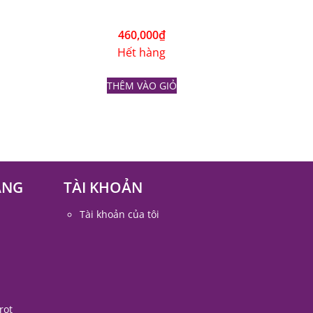
460,000
₫
Hết hàng
THÊM VÀO GIỎ
ÀNG
TÀI KHOẢN
Tài khoản của tôi
rot