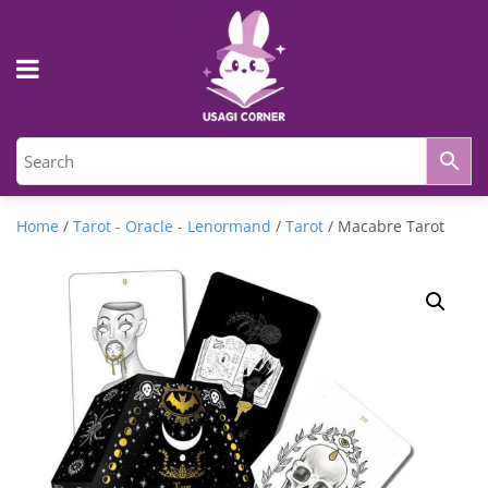
Home
/
Tarot - Oracle - Lenormand
/
Tarot
/ Macabre Tarot