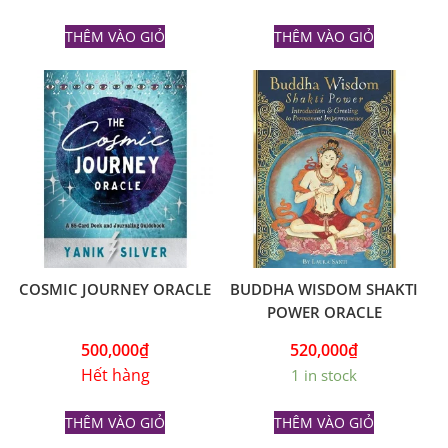
THÊM VÀO GIỎ
THÊM VÀO GIỎ
COSMIC JOURNEY ORACLE
BUDDHA WISDOM SHAKTI
POWER ORACLE
500,000
₫
520,000
₫
Hết hàng
1 in stock
THÊM VÀO GIỎ
THÊM VÀO GIỎ