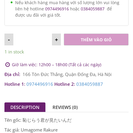
Nếu khách hàng mua hàng với số lượng lớn vui lòng
liên hệ hotline
0974496916
hoặc
0384059887
để
được ưu đãi với giá tốt.
-
+
THÊM VÀO GIỎ
1 in stock
Giờ làm việc: 12h00 – 18h00 (Tất cả các ngày)
Địa chỉ:
166 Tôn Đức Thắng, Quận Đống Đa, Hà Nội
Hotline 1:
0974496916
Hotline 2:
0384059887
DESCRIPTION
REVIEWS (0)
Tên gốc: 恥じらう君が見たいんだ
Tác giả: Umagome Rakure