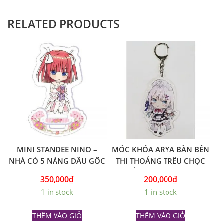
RELATED PRODUCTS
MINI STANDEE NINO –
MÓC KHÓA ARYA BÀN BÊN
NHÀ CÓ 5 NÀNG DÂU GỐC
THI THOẢNG TRÊU CHỌC
NHẬT
TÔI BẰNG TIẾNG NGA VER.
350,000
₫
200,000
₫
HẦU GÁI – GỐC NHẬT
1 in stock
1 in stock
THÊM VÀO GIỎ
THÊM VÀO GIỎ