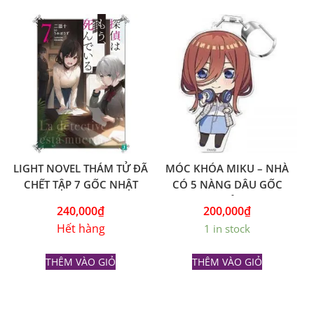
LIGHT NOVEL THÁM TỬ ĐÃ
MÓC KHÓA MIKU – NHÀ
CHẾT TẬP 7 GỐC NHẬT
CÓ 5 NÀNG DÂU GỐC
NHẬT
240,000
₫
200,000
₫
Hết hàng
1 in stock
THÊM VÀO GIỎ
THÊM VÀO GIỎ