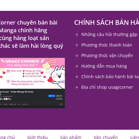
CHÍNH SÁCH BÁN H
Corner chuyên bán bài
 Manga chính hãng
Những câu hỏi thường gặp
 cùng hàng loạt sản
hác sẽ làm hài lòng quý
Phương thức thanh toán
Phương thức vận chuyển
Hướng dẫn mua hàng
Chính sách bảo hành bài ta
Địa chỉ shop usagicorner
ang chủ
Giới thiệu
Sản phẩm
Vận chuyển
Liên