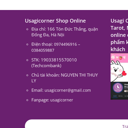
Usagicorner Shop Online
Usagi 
Tarot,
Địa chỉ: 166 Tôn Đức Thắng, quận
online
Đống Đa, Hà Nội
phẩm k
Điện thoại:
–
0974496916
khách
0384059887
STK: 19033815570010
(Techcombank)
Chủ tài khoản: NGUYEN THI THUY
LY
Email:
usagicorner@gmail.com
Fanpage:
usagicorner
Tr