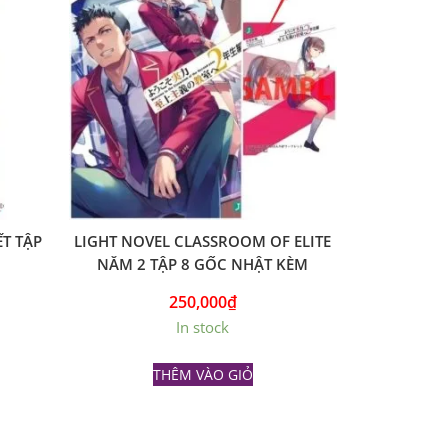
T TẬP
LIGHT NOVEL CLASSROOM OF ELITE
NĂM 2 TẬP 8 GỐC NHẬT KÈM
LEAFLET
250,000
₫
In stock
THÊM VÀO GIỎ