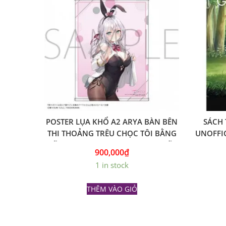
POSTER LỤA KHỔ A2 ARYA BÀN BÊN
SÁCH 
THI THOẢNG TRÊU CHỌC TÔI BẰNG
UNOFFIC
TIẾNG NGA VER. BUNNY GIRL – GỐC
OF ST
900,000
₫
NHẬT
1 in stock
THÊM VÀO GIỎ