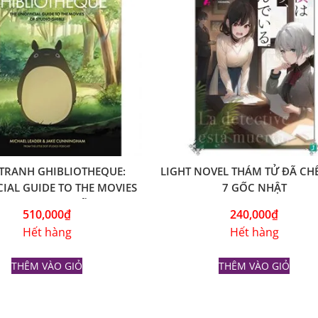
TRANH GHIBLIOTHEQUE:
LIGHT NOVEL THÁM TỬ ĐÃ CHẾ
IAL GUIDE TO THE MOVIES
7 GỐC NHẬT
UDIO GHIBLI – TIẾNG ANH
510,000
₫
240,000
₫
Hết hàng
Hết hàng
THÊM VÀO GIỎ
THÊM VÀO GIỎ