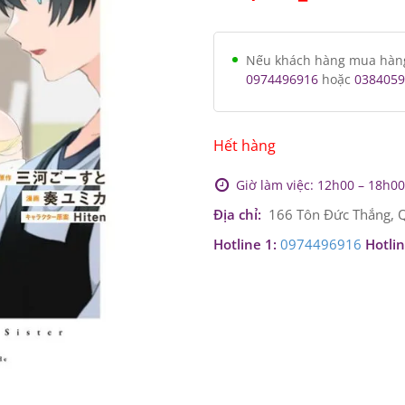
Nếu khách hàng mua hàng v
0974496916
hoặc
0384059
Hết hàng
Giờ làm việc: 12h00 – 18h00 
Địa chỉ:
166 Tôn Đức Thắng, Q
Hotline 1:
0974496916
Hotlin