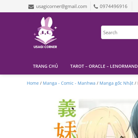
usagicorner@gmail.com
0974496916
TRANG CHỦ
TAROT – ORACLE – LENORMAND
Home
/
Manga - Comic - Manhwa
/
Manga gốc Nhật
/ 