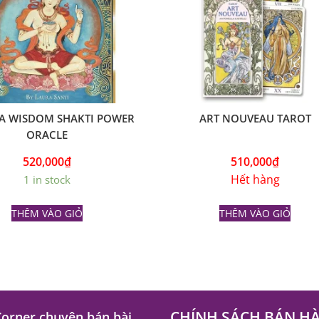
A WISDOM SHAKTI POWER
ART NOUVEAU TAROT
ORACLE
520,000
₫
510,000
₫
Hết hàng
1 in stock
THÊM VÀO GIỎ
THÊM VÀO GIỎ
CHÍNH SÁCH BÁN H
Corner chuyên bán bài