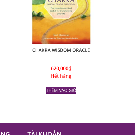
CHAKRA WISDOM ORACLE
620,000
₫
Hết hàng
THÊM VÀO GIỎ
ÀNG
TÀI KHOẢN