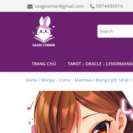
usagicorner@gmail.com
0974496916
TRANG CHỦ
TAROT – ORACLE – LENORMAND
Home
/
Manga - Comic - Manhwa
/
Manga gốc Nhật
/