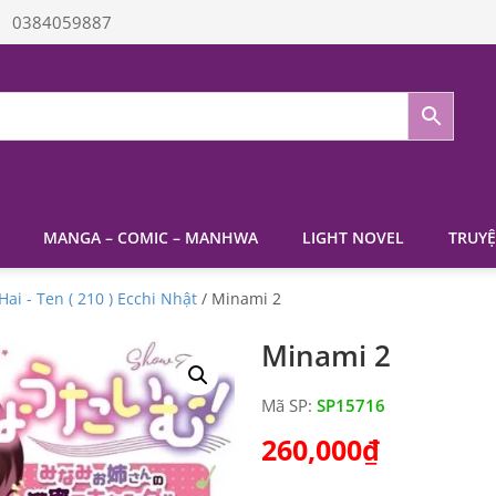
0384059887
MANGA – COMIC – MANHWA
LIGHT NOVEL
TRUYỆ
Hai - Ten ( 210 ) Ecchi Nhật
/ Minami 2
Minami 2
Mã SP:
SP15716
260,000
₫