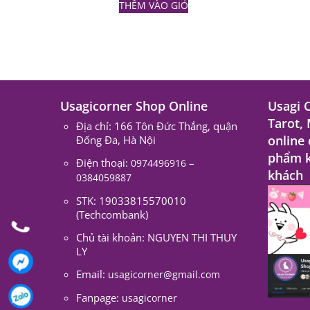
THÊM VÀO GIỎ
Usagicorner Shop Online
Usagi 
Tarot,
Địa chỉ: 166 Tôn Đức Thắng, quận
online
Đống Đa, Hà Nội
phẩm k
Điện thoại:
–
0974496916
khách
0384059887
STK: 19033815570010
(Techcombank)
Chủ tài khoản: NGUYEN THI THUY
LY
Email:
usagicorner@gmail.com
Fanpage:
usagicorner