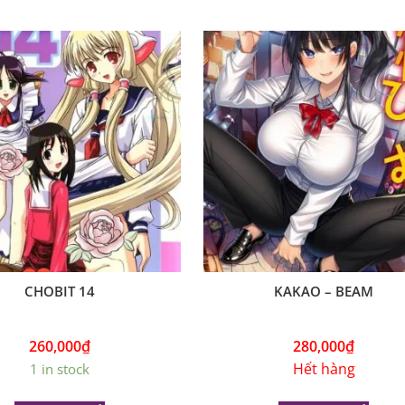
CHOBIT 14
KAKAO – BEAM
260,000
₫
280,000
₫
Hết hàng
1 in stock