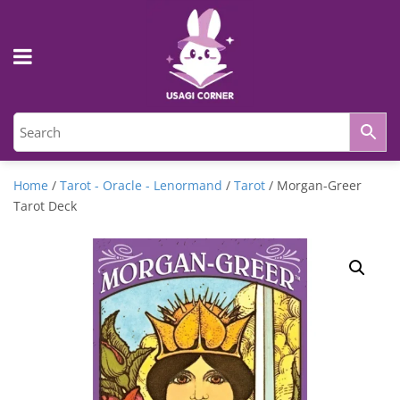
Home
/
Tarot - Oracle - Lenormand
/
Tarot
/ Morgan-Greer
Tarot Deck