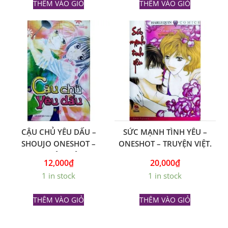
THÊM VÀO GIỎ
THÊM VÀO GIỎ
CẬU CHỦ YÊU DẤU –
SỨC MẠNH TÌNH YÊU –
SHOUJO ONESHOT –
ONESHOT – TRUYỆN VIỆT.
TRUYỆN VIỆT
12,000
₫
20,000
₫
1 in stock
1 in stock
THÊM VÀO GIỎ
THÊM VÀO GIỎ