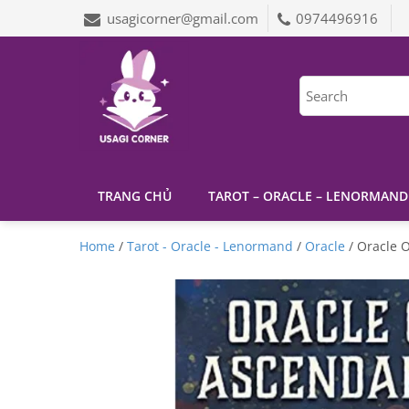
usagicorner@gmail.com
0974496916
TRANG CHỦ
TAROT – ORACLE – LENORMAND
Home
/
Tarot - Oracle - Lenormand
/
Oracle
/ Oracle 