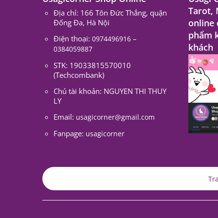
Tarot,
Địa chỉ: 166 Tôn Đức Thắng, quận
online
Đống Đa, Hà Nội
phẩm k
Điện thoại:
–
0974496916
khách
0384059887
STK: 19033815570010
(Techcombank)
Chủ tài khoản: NGUYEN THI THUY
LY
Email:
usagicorner@gmail.com
Fanpage:
usagicorner
Tr