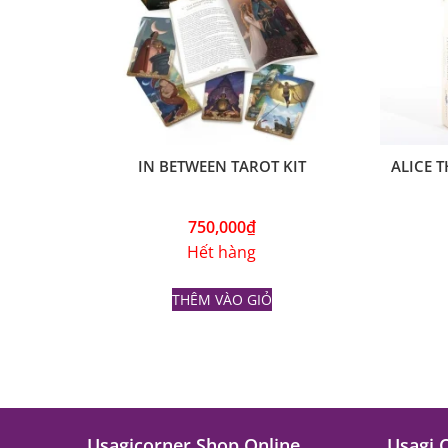
IN BETWEEN TAROT KIT
ALICE 
750,000
₫
Hết hàng
THÊM VÀO GIỎ
Usagicorner Shop Online
Usagi 