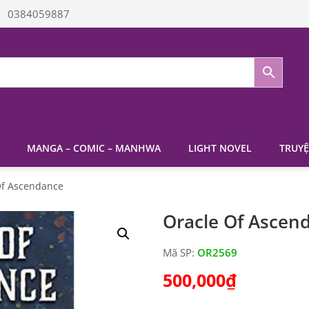
0384059887
MANGA – COMIC – MANHWA
LIGHT NOVEL
TRUYỆ
Of Ascendance
Oracle Of Ascen
Mã SP:
OR2569
500,000
₫