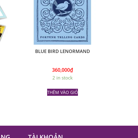
BLUE BIRD LENORMAND
360,000
₫
2 in stock
THÊM VÀO GIỎ
ÀNG
TÀI KHOẢN