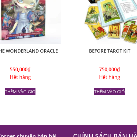
THE WONDERLAND ORACLE
BEFORE TAROT KIT
550,000
₫
750,000
₫
Hết hàng
Hết hàng
THÊM VÀO GIỎ
THÊM VÀO GIỎ
CHÍNH SÁCH BÁN H
Corner chuyên bán bài