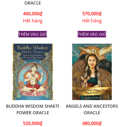
ORACLE
460,000
₫
570,000
₫
Hết hàng
Hết hàng
THÊM VÀO GIỎ
THÊM VÀO GIỎ
BUDDHA WISDOM SHAKTI
ANGELS AND ANCESTORS
POWER ORACLE
ORACLE
520,000
₫
480,000
₫