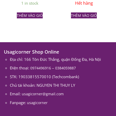
Hết hàng
1 in stock
THÊM VÀO GIỎ
THÊM VÀO GIỎ
Usagicorner Shop Online
Địa chỉ: 166 Tôn Đức Thắng, quận Đống Đa, Hà Nội
Điện thoại:
–
0974496916
0384059887
STK: 19033815570010 (Techcombank)
Chủ tài khoản: NGUYEN THI THUY LY
Email:
usagicorner@gmail.com
Fanpage:
usagicorner