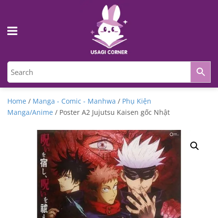
Home
/
Manga - Comic - Manhwa
/
Phụ Kiện
Manga/Anime
/ Poster A2 Jujutsu Kaisen gốc Nhật