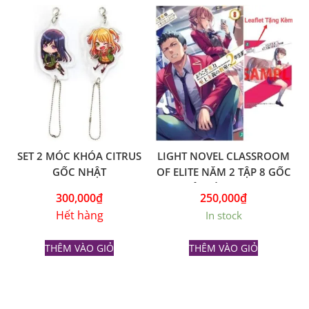
SET 2 MÓC KHÓA CITRUS
LIGHT NOVEL CLASSROOM
GỐC NHẬT
OF ELITE NĂM 2 TẬP 8 GỐC
NHẬT KÈM LEAFLET
300,000
₫
250,000
₫
Hết hàng
In stock
THÊM VÀO GIỎ
THÊM VÀO GIỎ