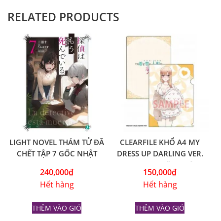
RELATED PRODUCTS
LIGHT NOVEL THÁM TỬ ĐÃ
CLEARFILE KHỔ A4 MY
CHẾT TẬP 7 GỐC NHẬT
DRESS UP DARLING VER.
YELLOW – GỐC NHẬT
240,000
₫
150,000
₫
Hết hàng
Hết hàng
THÊM VÀO GIỎ
THÊM VÀO GIỎ