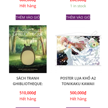
Hết hàng
1 in stock
THÊM VÀO GIỎ
THÊM VÀO GIỎ
SÁCH TRANH
POSTER LỤA KHỔ A2
GHIBLIOTHEQUE:
TONIKAKU KAWAII
UNOFFICIAL GUIDE TO THE
510,000
₫
500,000
₫
MOVIES OF STUDIO GHIBLI
Hết hàng
Hết hàng
– TIẾNG ANH