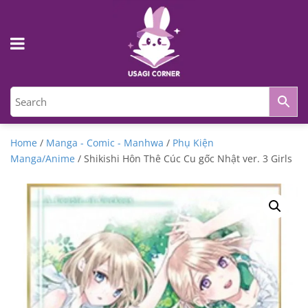
Home
/
Manga - Comic - Manhwa
/
Phụ Kiện
Manga/Anime
/ Shikishi Hôn Thê Cúc Cu gốc Nhật ver. 3 Girls