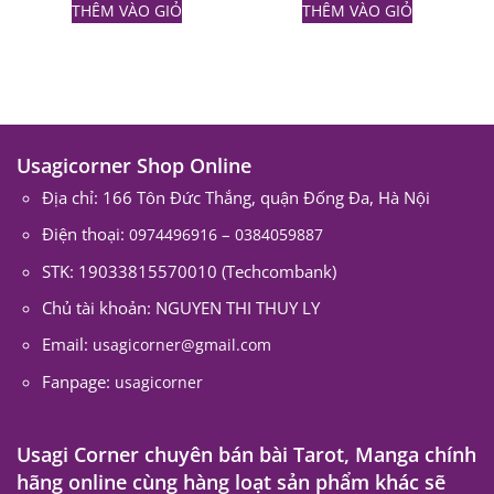
THÊM VÀO GIỎ
THÊM VÀO GIỎ
Usagicorner Shop Online
Địa chỉ: 166 Tôn Đức Thắng, quận Đống Đa, Hà Nội
Điện thoại:
–
0974496916
0384059887
STK: 19033815570010 (Techcombank)
Chủ tài khoản: NGUYEN THI THUY LY
Email:
usagicorner@gmail.com
Fanpage:
usagicorner
Usagi Corner chuyên bán bài Tarot, Manga chính
hãng online cùng hàng loạt sản phẩm khác sẽ