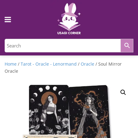
Home
/
Tarot - Oracle - Lenormand
/
Oracle
/ Soul Mirror
Oracle