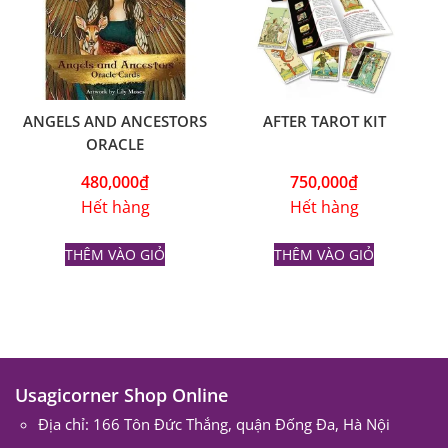
ANGELS AND ANCESTORS
AFTER TAROT KIT
ORACLE
480,000
₫
750,000
₫
Hết hàng
Hết hàng
THÊM VÀO GIỎ
THÊM VÀO GIỎ
Usagicorner Shop Online
Địa chỉ: 166 Tôn Đức Thắng, quận Đống Đa, Hà Nội