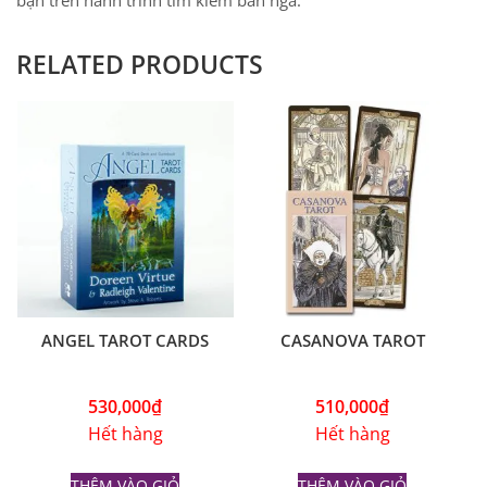
bạn trên hành trình tìm kiếm bản ngã.
RELATED PRODUCTS
ANGEL TAROT CARDS
CASANOVA TAROT
530,000
₫
510,000
₫
Hết hàng
Hết hàng
THÊM VÀO GIỎ
THÊM VÀO GIỎ