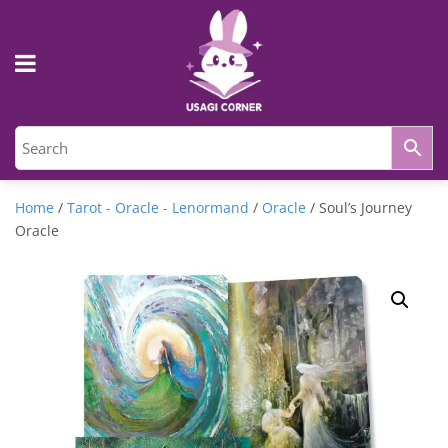
Home
/
Tarot - Oracle - Lenormand
/
Oracle
/ Soul’s Journey
Oracle