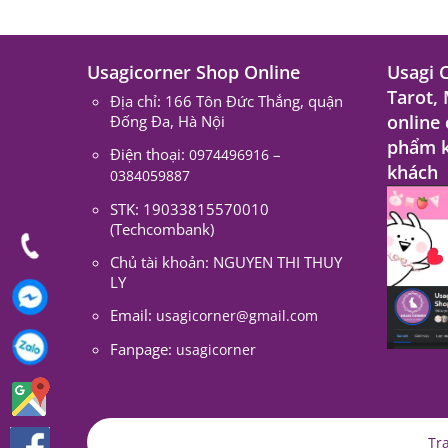
Usagicorner Shop Online
Usagi 
Tarot,
Địa chỉ: 166 Tôn Đức Thắng, quận
online
Đống Đa, Hà Nội
phẩm k
Điện thoại:
–
0974496916
khách
0384059887
STK: 19033815570010
(Techcombank)
Chủ tài khoản: NGUYEN THI THUY
LY
Email:
usagicorner@gmail.com
Fanpage:
usagicorner
Tr