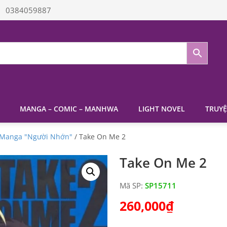
0384059887
MANGA – COMIC – MANHWA
LIGHT NOVEL
TRUYỆ
Manga "Người Nhớn"
/ Take On Me 2
Take On Me 2
Mã SP:
SP15711
260,000
₫