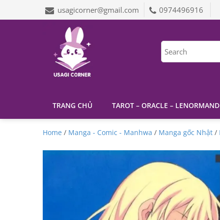
usagicorner@gmail.com
0974496916
TRANG CHỦ
TAROT – ORACLE – LENORMAND
Home
/
Manga - Comic - Manhwa
/
Manga gốc Nhật
/