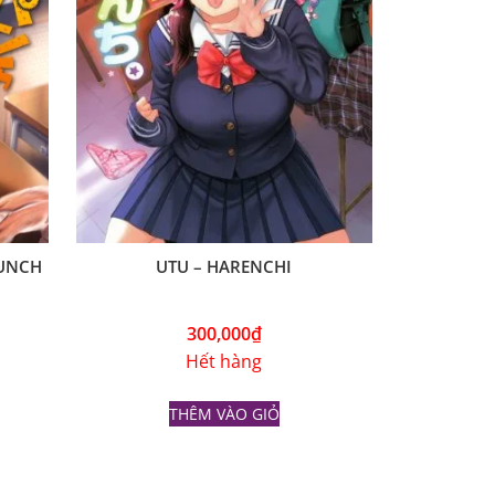
PUNCH
UTU – HARENCHI
300,000
₫
Hết hàng
THÊM VÀO GIỎ