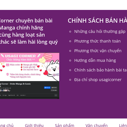
CHÍNH SÁCH BÁN H
Corner chuyên bán bài
 Manga chính hãng
Những câu hỏi thường gặp
 cùng hàng loạt sản
hác sẽ làm hài lòng quý
Phương thức thanh toán
Phương thức vận chuyển
Hướng dẫn mua hàng
Chính sách bảo hành bài ta
Địa chỉ shop usagicorner
ang chủ
Giới thiệu
Sản phẩm
Vận chuyển
Liên