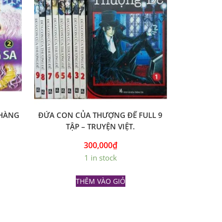
 HÀNG
ĐỨA CON CỦA THƯỢNG ĐẾ FULL 9
TẬP – TRUYỆN VIỆT.
300,000
₫
1 in stock
THÊM VÀO GIỎ