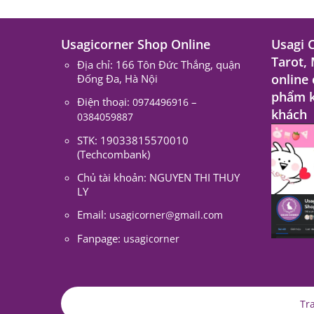
Usagicorner Shop Online
Usagi 
Tarot,
Địa chỉ: 166 Tôn Đức Thắng, quận
online
Đống Đa, Hà Nội
phẩm k
Điện thoại:
–
0974496916
khách
0384059887
STK: 19033815570010
(Techcombank)
Chủ tài khoản: NGUYEN THI THUY
LY
Email:
usagicorner@gmail.com
Fanpage:
usagicorner
Tr