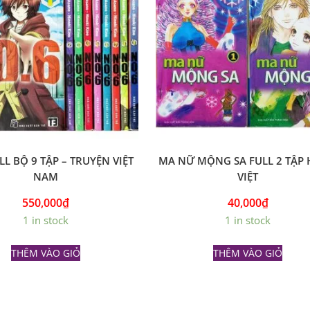
LL BỘ 9 TẬP – TRUYỆN VIỆT
MA NỮ MỘNG SA FULL 2 TẬP
NAM
VIỆT
550,000
₫
40,000
₫
1 in stock
1 in stock
THÊM VÀO GIỎ
THÊM VÀO GIỎ