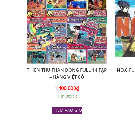
THIÊN THỦ THẦN ĐỒNG FULL 14 TẬP
NO.6 FU
– HÀNG VIỆT CỔ
1,400,000
₫
1 in stock
THÊM VÀO GIỎ