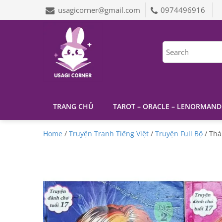
usagicorner@gmail.com
0974496916
TRANG CHỦ
TAROT – ORACLE – LENORMAND
Home
/
Truyện Tranh Tiếng Việt
/
Truyện Full Bộ
/ Thá