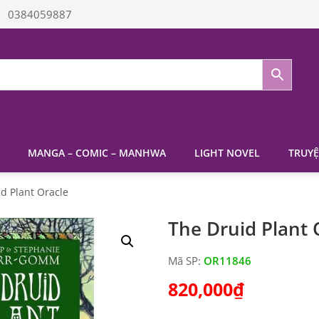
0384059887
MANGA – COMIC – MANHWA
LIGHT NOVEL
TRUYỆ
d Plant Oracle
The Druid Plant 
Mã SP:
OR11846
820,000
₫