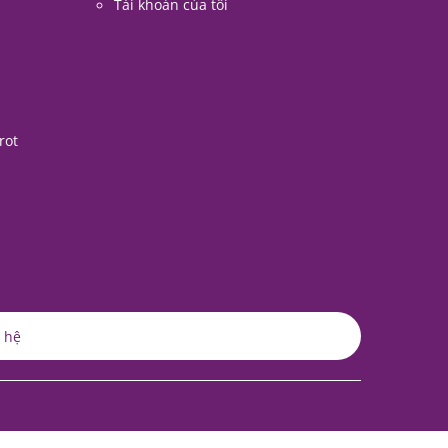
Tài khoản của tôi
rot
 hệ