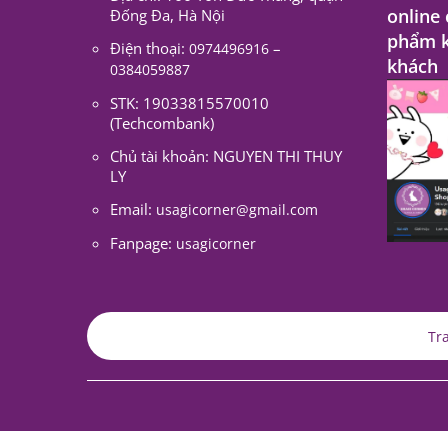
online
Đống Đa, Hà Nội
phẩm k
Điện thoại:
–
0974496916
khách
0384059887
STK: 19033815570010
(Techcombank)
Chủ tài khoản: NGUYEN THI THUY
LY
Email:
usagicorner@gmail.com
Fanpage:
usagicorner
Tr