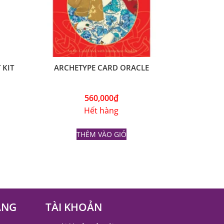
 KIT
ARCHETYPE CARD ORACLE
560,000
₫
Hết hàng
THÊM VÀO GIỎ
ÀNG
TÀI KHOẢN