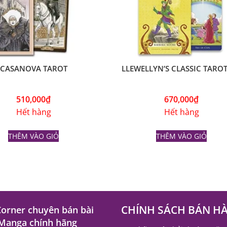
CASANOVA TAROT
LLEWELLYN’S CLASSIC TAROT
510,000
₫
670,000
₫
Hết hàng
Hết hàng
THÊM VÀO GIỎ
THÊM VÀO GIỎ
CHÍNH SÁCH BÁN H
Corner chuyên bán bài
 Manga chính hãng