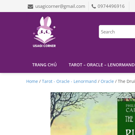
usagicorner@gmail.com
0974496916
TRANG CHỦ
TAROT – ORACLE – LENORMAND
Home
/
Tarot - Oracle - Lenormand
/
Oracle
/ The Drui