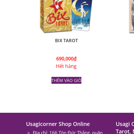
BIX TAROT
690,000
₫
Hết hàng
THÊM VÀO GIỎ
Usagicorner Shop Online
Usagi 
Tarot,
Địa chỉ: 166 Tôn Đức Thắng, quận