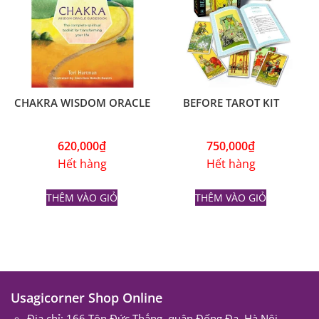
CHAKRA WISDOM ORACLE
BEFORE TAROT KIT
620,000
₫
750,000
₫
Hết hàng
Hết hàng
THÊM VÀO GIỎ
THÊM VÀO GIỎ
Usagicorner Shop Online
Địa chỉ: 166 Tôn Đức Thắng, quận Đống Đa, Hà Nội