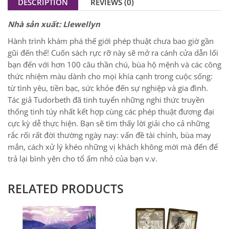
DESCRIPTION
REVIEWS (0)
Nhà sản xuất: Llewellyn
Hành trình khám phá thế giới phép thuật chưa bao giờ gần
gũi đến thế! Cuốn sách rực rỡ này sẽ mở ra cánh cửa dẫn lối
bạn đến với hơn 100 câu thần chú, bùa hộ mệnh và các công
thức nhiệm màu dành cho mọi khía cạnh trong cuộc sống:
từ tình yêu, tiền bạc, sức khỏe đến sự nghiệp và gia đình.
Tác giả Tudorbeth đã tinh tuyển những nghi thức truyền
thống tinh túy nhất kết hợp cùng các phép thuật đương đại
cực kỳ dễ thực hiện. Bạn sẽ tìm thấy lời giải cho cả những
rắc rối rất đời thường ngày nay: vấn đề tài chính, bùa may
mắn, cách xử lý khéo những vị khách không mời mà đến để
trả lại bình yên cho tổ ấm nhỏ của bạn v.v.
RELATED PRODUCTS