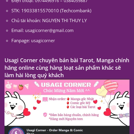
Điện thoại:
–
0974496916
0384059887
STK: 19033815570010 (Techcombank)
Chủ tài khoản: NGUYEN THI THUY LY
Email:
usagicorner@gmail.com
Fanpage:
usagicorner
Usagi Corner chuyên bán bài Tarot, Manga chính
hãng online cùng hàng loạt sản phẩm khác sẽ
làm hài lòng quý khách