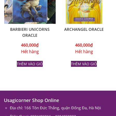
BARBIERI UNICORNS
ARCHANGEL ORACLE
ORACLE
460,000
₫
460,000
₫
Hết hàng
Hết hàng
THÊM VÀO GIỎ
THÊM VÀO GIỎ
Usagicorner Shop Online
Địa chỉ: 166 Tôn Đức Thắng, quận Đống Đa, Hà Nội