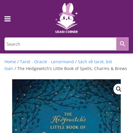
Home
/
Tarot - Oracle - Lenormand
/
Sách về tarot, bói
toán
/ The Hedgewitch’s Little Book of Spells, Charms & Brews