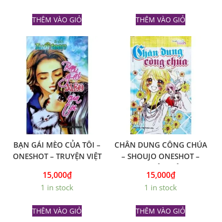
THÊM VÀO GIỎ
THÊM VÀO GIỎ
BẠN GÁI MÈO CỦA TÔI –
CHÂN DUNG CÔNG CHÚA
ONESHOT – TRUYỆN VIỆT
– SHOUJO ONESHOT –
TRUYỆN VIỆT
15,000
₫
15,000
₫
1 in stock
1 in stock
THÊM VÀO GIỎ
THÊM VÀO GIỎ