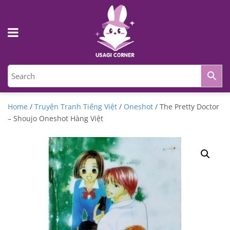
Home
/
Truyện Tranh Tiếng Việt
/
Oneshot
/ The Pretty Doctor
– Shoujo Oneshot Hàng Việt