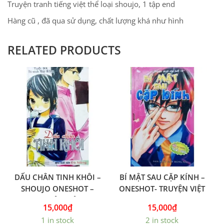
Truyện tranh tiếng việt thể loại shoujo, 1 tập end
Hàng cũ , đã qua sử dụng, chất lượng khá như hình
RELATED PRODUCTS
DẤU CHÂN TINH KHÔI –
BÍ MẬT SAU CẶP KÍNH –
SHOUJO ONESHOT –
ONESHOT- TRUYỆN VIỆT
TRUYỆN VIỆT
15,000
₫
15,000
₫
1 in stock
2 in stock