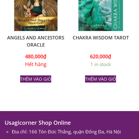
ANGELS AND ANCESTORS
CHAKRA WISDOM TAROT
ORACLE
480,000
₫
620,000
₫
Hết hàng
1 in stock
THÊM VÀO GIỎ
THÊM VÀO GIỎ
Usagicorner Shop Online
Địa chỉ: 166 Tôn Đức Thắng, quận Đống Đa, Hà Nội