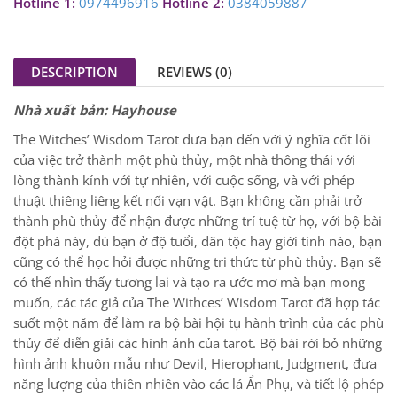
Hotline 1:
0974496916
Hotline 2:
0384059887
DESCRIPTION
REVIEWS (0)
Nhà xuất bản: Hayhouse
The Witches’ Wisdom Tarot đưa bạn đến với ý nghĩa cốt lõi
của việc trở thành một phù thủy, một nhà thông thái với
lòng thành kính với tự nhiên, với cuộc sống, và với phép
thuật thiêng liêng kết nối vạn vật. Bạn không cần phải trở
thành phù thủy để nhận được những trí tuệ từ họ, với bộ bài
đột phá này, dù bạn ở độ tuổi, dân tộc hay giới tính nào, bạn
cũng có thể học hỏi được những tri thức từ phù thủy. Bạn sẽ
có thể nhìn thấy tương lai và tạo ra ước mơ mà bạn mong
muốn, các tác giả của The Withces’ Wisdom Tarot đã hợp tác
suốt một năm để làm ra bộ bài hội tụ hành trình của các phù
thủy để diễn giải các hình ảnh của tarot. Bộ bài rời bỏ những
hình ảnh khuôn mẫu như
Devil, Hierophant, Judgment, đưa
năng lượng của thiên nhiên vào các lá Ẩn Phụ, và tiết lộ phép