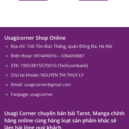
Usagicorner Shop Online
Địa chỉ: 166 Tôn Đức Thắng, quận Đống Đa, Hà Nội
Điện thoại:
–
0974496916
0384059887
STK: 19033815570010 (Techcombank)
Chủ tài khoản: NGUYEN THI THUY LY
Email:
usagicorner@gmail.com
Fanpage:
usagicorner
Usagi Corner chuyên bán bài Tarot, Manga chính
hãng online cùng hàng loạt sản phẩm khác sẽ
làm hài lòng quý khách