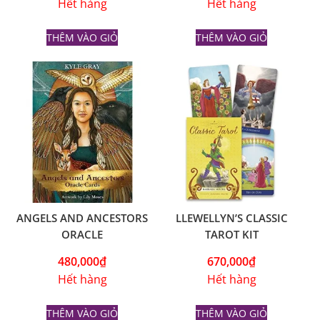
Hết hàng
Hết hàng
THÊM VÀO GIỎ
THÊM VÀO GIỎ
ANGELS AND ANCESTORS
LLEWELLYN’S CLASSIC
ORACLE
TAROT KIT
480,000
₫
670,000
₫
Hết hàng
Hết hàng
THÊM VÀO GIỎ
THÊM VÀO GIỎ