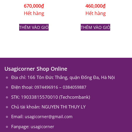
670,000
₫
460,000
₫
Hết hàng
Hết hàng
THÊM VÀO GIỎ
THÊM VÀO GIỎ
Usagicorner Shop Online
Địa chỉ: 166 Tôn Đức Thắng, quận Đống Đa, Hà Nội
Điện thoại:
–
0974496916
0384059887
STK: 19033815570010 (Techcombank)
Chủ tài khoản: NGUYEN THI THUY LY
Email:
usagicorner@gmail.com
Fanpage:
usagicorner