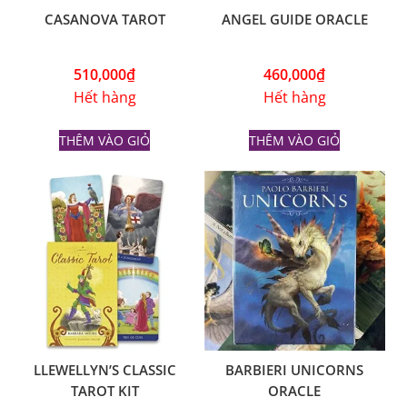
CASANOVA TAROT
ANGEL GUIDE ORACLE
510,000
₫
460,000
₫
Hết hàng
Hết hàng
THÊM VÀO GIỎ
THÊM VÀO GIỎ
LLEWELLYN’S CLASSIC
BARBIERI UNICORNS
TAROT KIT
ORACLE