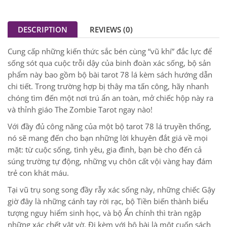
DESCRIPTION
REVIEWS (0)
Cung cấp những kiến thức sắc bén cùng “vũ khí” đắc lực để
sống sót qua cuộc trỗi dậy của binh đoàn xác sống, bộ sản
phẩm này bao gồm bộ bài tarot 78 lá kèm sách hướng dẫn
chi tiết. Trong trường hợp bị thây ma tấn công, hãy nhanh
chóng tìm đến một nơi trú ẩn an toàn, mở chiếc hộp này ra
và thỉnh giáo The Zombie Tarot ngay nào!
Với đầy đủ công năng của một bộ tarot 78 lá truyền thống,
nó sẽ mang đến cho bạn những lời khuyên đắt giá về mọi
mặt: từ cuộc sống, tình yêu, gia đình, bạn bè cho đến cả
súng trường tự động, những vụ chôn cất vội vàng hay đám
trẻ con khát máu.
Tại vũ trụ song song đầy rẫy xác sống này, những chiếc Gậy
giờ đây là những cánh tay rời rạc, bộ Tiền biến thành biểu
tượng nguy hiểm sinh học, và bộ Ẩn chính thì tràn ngập
những xác chết vật vờ. Đi kèm với bộ bài là một cuốn sách