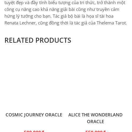
ANGEL GUIDE ORACLE
CHAKRA WISDOM ORACLE
460,000
₫
620,000
₫
Hết hàng
Hết hàng
THÊM VÀO GIỎ
THÊM VÀO GIỎ
Usagicorner Shop Online
Địa chỉ: 166 Tôn Đức Thắng, quận Đống Đa, Hà Nội
Điện thoại:
–
0974496916
0384059887
STK: 19033815570010 (Techcombank)
Chủ tài khoản: NGUYEN THI THUY LY
Email:
usagicorner@gmail.com