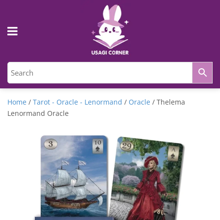
Home
/
Tarot - Oracle - Lenormand
/
Oracle
/ Thelema
Lenormand Oracle