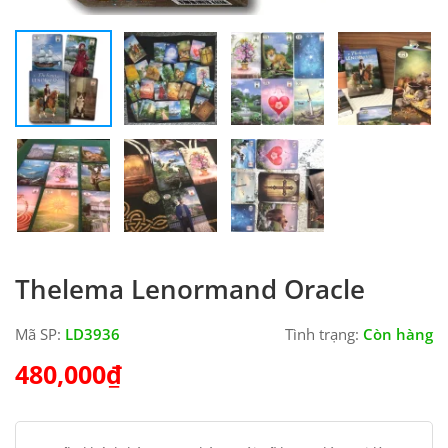
DESCRIPTION
REVIEWS (0)
Nhà xuất bản: Llewellyn
Thelema Lenormand được minh họa với những hình ảnh
tuyệt đẹp và đầy tính biểu tượng của tri thức, trở thành một
công cụ nâng cao khả năng giải bài cũng như truyền cảm
hứng lý tưởng cho bạn. Tác giả bộ bài là họa sĩ tài hoa
Renata Lechner, cũng đồng thời là tác giả của Thelema Tarot.
RELATED PRODUCTS