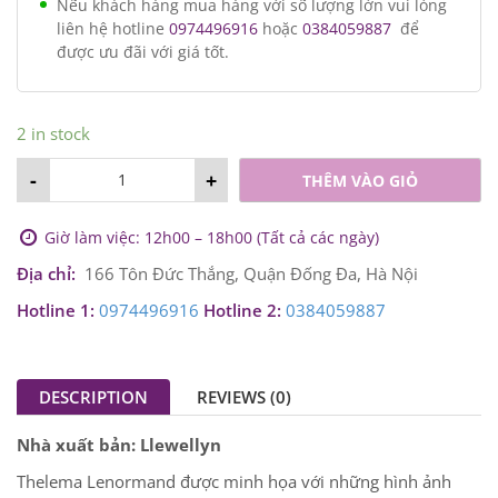
COSMIC JOURNEY ORACLE
ALICE THE WONDERLAND
ORACLE
500,000
₫
550,000
₫
Hết hàng
Hết hàng
THÊM VÀO GIỎ
THÊM VÀO GIỎ