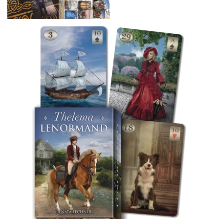
Mã SP:
LD3936
Tình trạng:
Còn hàng
480,000
₫
Nếu khách hàng mua hàng với số lượng lớn vui lòng
liên hệ hotline
0974496916
hoặc
0384059887
để
được ưu đãi với giá tốt.
-
+
THÊM VÀO GIỎ
2 in stock
Giờ làm việc: 12h00 – 18h00 (Tất cả các ngày)
Địa chỉ:
166 Tôn Đức Thắng, Quận Đống Đa, Hà Nội
Hotline 1:
0974496916
Hotline 2:
0384059887