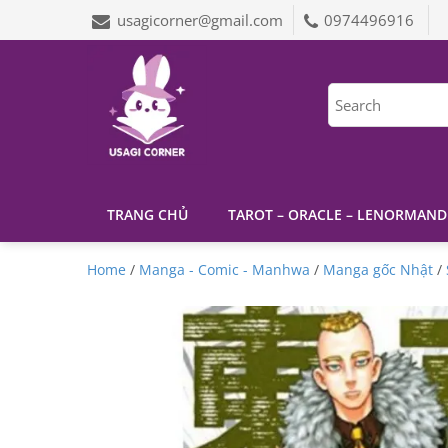
usagicorner@gmail.com
0974496916
TRANG CHỦ
TAROT – ORACLE – LENORMAND
Home
/
Manga - Comic - Manhwa
/
Manga gốc Nhật
/