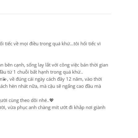
hối tiếc về mọi điều trong quá khứ…tôi hối tiếc vì
n bên cạnh, sống lay lắt với công việc bán thời gian
 đầu từ 1 chuỗi bất hạnh trong quá khứ..
ian💫, về đúng cái ngày cách đây 12 năm, vào thời
1 cách hèn nhát nữa, mà cậu sẽ ngẩng cao đầu mà
ười cùng theo dõi nhé..💖
ười, vừa phục anh chàng mít ướt đi khắp nơi giành