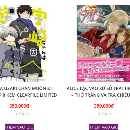
A UZAKI CHAN MUỐN ĐI
ALICE LẠC VÀO XỨ SỞ TRÁI TI
P 8 KÈM CLEARFILE LIMITED
– THỎ TRẮNG VÀ TRÀ CHIỀU 
GỐC NHẬT
SHOUJO ) NHẬT
350,000
₫
350,000
₫
1 in stock
In stock
THÊM VÀO GIỎ
THÊM VÀO GIỎ