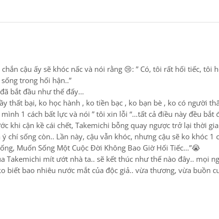
hắn cậu ấy sẽ khóc nấc và nói rằng 😢: ” Có, tôi rất hối tiếc, tôi 
 sống trong hối hận..”
 đã bắt đầu như thế đấy…
 thất bại, ko học hành , ko tiền bạc , ko bạn bè , ko có người thâ
mình 1 cách bất lực và nói ” tôi xin lỗi “…tất cả điều này đều bắt
ước khi cận kề cái chết, Takemichi bỗng quay ngược trở lại thời g
à ý chí sống còn.. Lần này, cậu vẫn khóc, nhưng cậu sẽ ko khóc 
n Sống, Muốn Sống Một Cuộc Đời Không Bao Giờ Hối Tiếc…”😭
 Takemichi mít ướt nhà ta.. sẽ kết thúc như thế nào đây.. mọi ng
ko biết bao nhiêu nước mắt của độc giả.. vừa thương, vừa buồn c