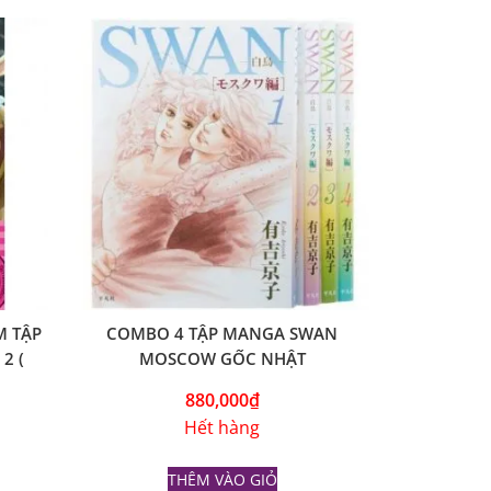
M TẬP
COMBO 4 TẬP MANGA SWAN
2 (
MOSCOW GỐC NHẬT
880,000
₫
Hết hàng
THÊM VÀO GIỎ