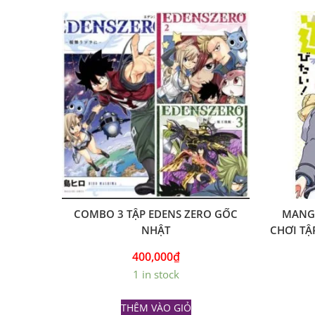
COMBO 3 TẬP EDENS ZERO GỐC
MANG
NHẬT
CHƠI TẬ
400,000
₫
1 in stock
THÊM VÀO GIỎ