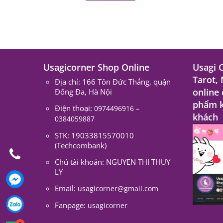
Usagicorner Shop Online
Usagi 
Tarot,
Địa chỉ: 166 Tôn Đức Thắng, quận
online
Đống Đa, Hà Nội
phẩm k
Điện thoại:
–
0974496916
khách
0384059887
STK: 19033815570010
(Techcombank)
Chủ tài khoản: NGUYEN THI THUY
LY
Email:
usagicorner@gmail.com
Fanpage:
usagicorner