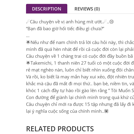
DESCRIPTION
REVIEWS (0)
☄Câu chuyện về vị anh hùng mít ướt.☄..😢
“Bạn đã bao giờ hối tiếc điều gì chưa?”
…
🌟Nếu như để nam chính trả lời câu hỏi này, thì chắc c
mình đã quá hèn nhát để rồi cả cuộc đời còn lại phải
Câu chuyện về 1 chàng trai có cuộc đời đầy buồn bã
🌟Takemichi, 1 thanh niên 27 tuổi có một cuộc đời đầy
rẻ mạt nghèo nàn, luôn chỉ biết nhìn xuống đôi chân 
Và rồi, ko biết là may mắn hay xui xẻo, đột nhiên tr
khắc mà cậu đã mất đi mọi thứ.. bạn bè, niềm tin, v
khóc 1 cách đầy tự hào rồi gào lên rằng ” Tôi Muố
Con đường để giành lại chính mình trong quá khứ của
Câu chuyện chỉ mới ra được 15 tập nhưng đã lấy đi 
lại ý nghĩa cuộc sống của chính mình..💟
RELATED PRODUCTS