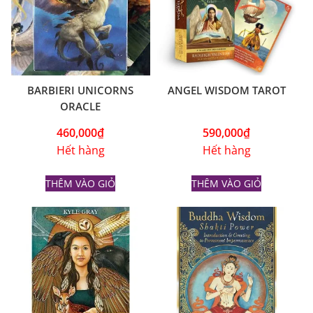
BARBIERI UNICORNS
ANGEL WISDOM TAROT
ORACLE
460,000
₫
590,000
₫
Hết hàng
Hết hàng
THÊM VÀO GIỎ
THÊM VÀO GIỎ