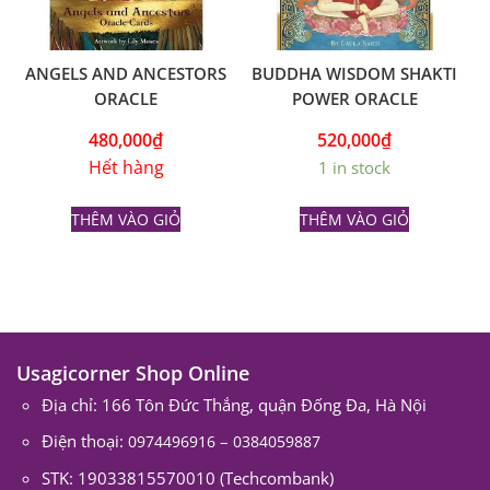
ANGELS AND ANCESTORS
BUDDHA WISDOM SHAKTI
ORACLE
POWER ORACLE
480,000
₫
520,000
₫
Hết hàng
1 in stock
THÊM VÀO GIỎ
THÊM VÀO GIỎ
Usagicorner Shop Online
Địa chỉ: 166 Tôn Đức Thắng, quận Đống Đa, Hà Nội
Điện thoại:
–
0974496916
0384059887
STK: 19033815570010 (Techcombank)